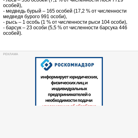
особей),
- медведь бурый – 165 особей (17,2 % от численности
медведя бурого 991 особи),
- рысь – 1 особь (1 % от численности рыси 104 особи),
- барсук – 23 особи (5,5 % от численности барсука 446
особей).