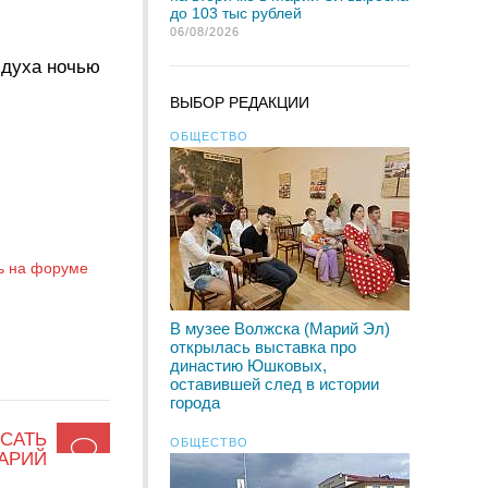
до 103 тыс рублей
06/08/2026
здуха ночью
ВЫБОР РЕДАКЦИИ
ОБЩЕСТВО
ь на форуме
В музее Волжска (Марий Эл)
открылась выставка про
династию Юшковых,
оставившей след в истории
города
САТЬ
ОБЩЕСТВО
АРИЙ