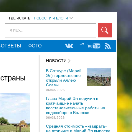
ГДЕ ИСКАТЬ:
НОВОСТИ И БЛОГИ
Я ИЩУ...
-ОТВЕТЫ
ФОТО
НОВОСТИ
В Сотнуре (Марий
Эл) торжественно
 страны
открыли Аллею
Славы
06/08/2026
Глава Марий Эл поручил в
кратчайшие начать
восстановительные работы на
водозаборе в Волжске
06/08/2026
Средняя стоимость «квадрата»
на вторичке в Марий Эл выросла