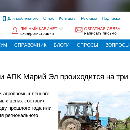
Для мобильного
О нас
Контакты
Реклама
Подписка
ЛИЧНЫЙ КАБИНЕТ
ОБРАТНАЯ СВЯЗЬ
написать письмо
вход/регистрация
РУМ
СПРАВОЧНИК
БЛОГИ
ОПРОСЫ
ВОПРОСЫ
ии АПК Марий Эл проиходится на три
ии агропромышленного
мых ценах составил
иоду прошлого года или
ля регионального