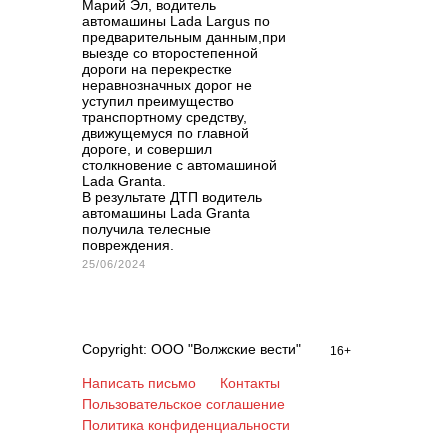
Марий Эл, водитель
автомашины Lada Largus по
предварительным данным,при
выезде со второстепенной
дороги на перекрестке
неравнозначных дорог не
уступил преимущество
транспортному средству,
движущемуся по главной
дороге, и совершил
столкновение с автомашиной
Lada Granta.
В результате ДТП водитель
автомашины Lada Granta
получила телесные
повреждения.
25/06/2024
Copyright: ООО "Волжские вести"
16+
Написать письмо
Контакты
Пользовательское соглашение
Политика конфиденциальности