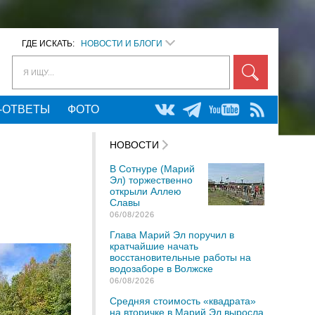
ГДЕ ИСКАТЬ:
НОВОСТИ И БЛОГИ
Я ИЩУ...
-ОТВЕТЫ
ФОТО
НОВОСТИ
В Сотнуре (Марий
Эл) торжественно
открыли Аллею
Славы
06/08/2026
Глава Марий Эл поручил в
кратчайшие начать
восстановительные работы на
водозаборе в Волжске
06/08/2026
Средняя стоимость «квадрата»
на вторичке в Марий Эл выросла