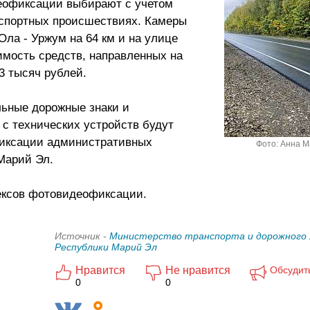
деофиксации выбирают с учетом
спортных происшествиях. Камеры
ла - Уржум на 64 км и на улице
имость средств, направленных на
3 тысяч рублей.
ьные дорожные знаки и
с технических устройств будут
фиксации административных
Фото: Анна 
Марий Эл.
лексов фотовидеофиксации.
Источник -
Министерство транспорта и дорожного 
Республики Марий Эл
Нравится
Не нравится
Обсудит
0
0