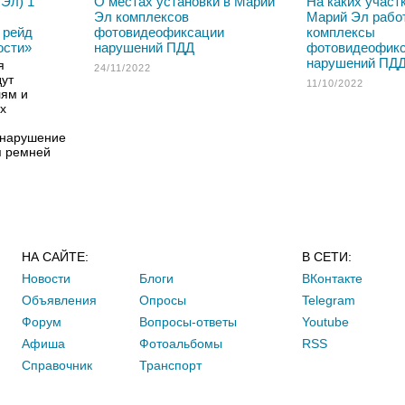
Эл) 1
О местах установки в Марий
На каких участ
Эл комплексов
Марий Эл рабо
 рейд
фотовидеофиксации
комплексы
ости»
нарушений ПДД
фотовидеофик
нарушений ПД
я
24/11/2022
дут
11/10/2022
лям и
х
а нарушение
я ремней
НА САЙТЕ:
В СЕТИ:
Новости
Блоги
ВКонтакте
Объявления
Опросы
Telegram
Форум
Вопросы-ответы
Youtube
Афиша
Фотоальбомы
RSS
Справочник
Транспорт