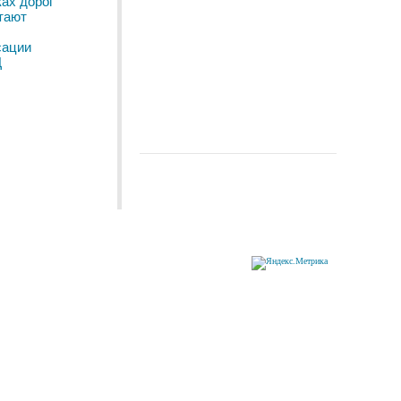
ках дорог
тают
сации
Д