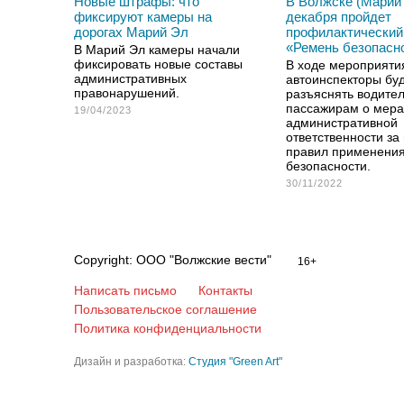
Новые штрафы: что
В Волжске (Марий 
фиксируют камеры на
декабря пройдет
дорогах Марий Эл
профилактический
«Ремень безопасн
В Марий Эл камеры начали
фиксировать новые составы
В ходе мероприяти
административных
автоинспекторы бу
правонарушений.
разъяснять водите
пассажирам о мера
19/04/2023
административной
ответственности з
правил применени
безопасности.
30/11/2022
Copyright: ООО "Волжские вести"
16+
Написать письмо
Контакты
Пользовательское соглашение
Политика конфиденциальности
Дизайн и разработка:
Студия "Green Art"