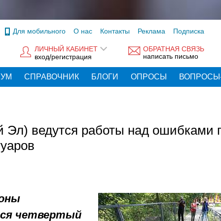
Для мобильного
О нас
Контакты
Реклама
Подписка
ЛИЧНЫЙ КАБИНЕТ
ОБРАТНАЯ СВЯЗЬ
написать письмо
вход/регистрация
РУМ
СПРАВОЧНИК
БЛОГИ
ОПРОСЫ
ВОПРОСЫ
й Эл) ведутся работы над ошибками 
туаров
зоны
тся четвертый