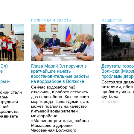
ПОЛИТИКА И ВЛАСТЬ
ОБЩЕСТВО
 Эл)
Глава Марий Эл поручил в
Депутаты горс
ие
кратчайшие начать
Волжска (Мари
восстановительные работы
проблемы двор
уры и
на водозаборе в Волжске
Состоялся диал
жителями, обоз
Сейчас водозабор №3
проблему из-за 
отключен, в работе остались
онии стали
футбола.
два водозабора. Как пояснил
еры-
мэр города Павел Демин, это
отрудники
30/07/2026
может повлиять на качество
ений
питьевой воды жителей
ециалисты,
микрорайона
развивать
«Машиностроитель», района
Мамасево и деревни
Часовенная Волжского