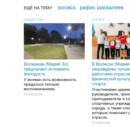
волжск
,
рафис шагвалеев
ЕЩЁ НА ТЕМУ:
ОБЩЕСТВО
СПОРТ
Волжанам (Марий Эл)
В Волжске (Марий
предлагают вспомнить
награждены лучш
молодость
работники отрасли
физической культ
У волжан есть возможность
спорта
предаться теплым
воспоминаниям.
Участниками церем
руководители, трен
07/08/2026
преподаватели и с
спортивных учрежд
города, а также сп
которые помогают 
отрасль.
07/08/2026