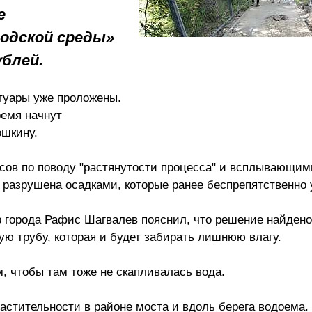
е
одской среды»
ублей.
туары уже проложены.
ремя начнут
ошкину.
осов по поводу "растянутости процесса" и всплывающим
е разрушена осадками, которые ранее беспрепятственно
 города Рафис Шагвалев пояснил, что решение найдено
 трубу, которая и будет забирать лишнюю влагу.
, чтобы там тоже не скапливалась вода.
астительности в районе моста и вдоль берега водоема.