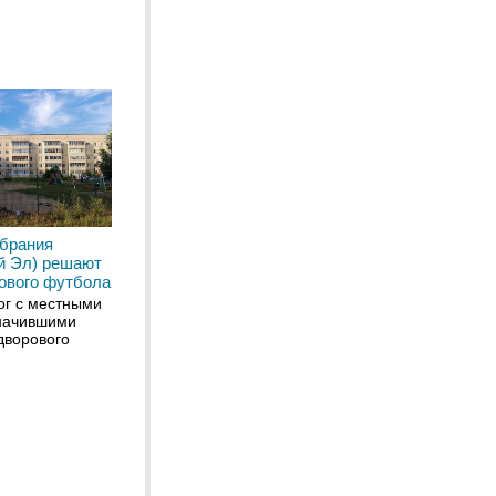
обрания
й Эл) решают
ового футбола
ог с местными
начившими
дворового