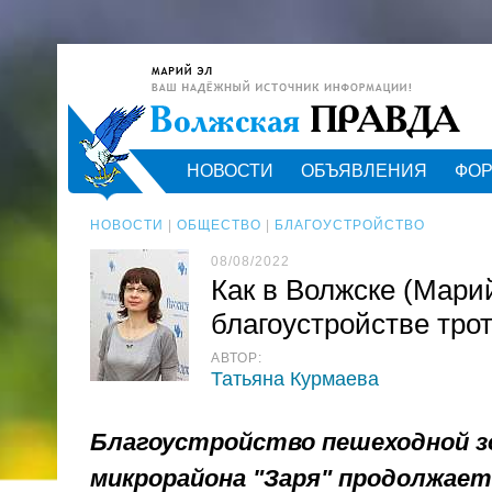
НОВОСТИ
ОБЪЯВЛЕНИЯ
ФО
НОВОСТИ
|
ОБЩЕСТВО
|
БЛАГОУСТРОЙСТВО
08/08/2022
Как в Волжске (Мари
благоустройстве тро
АВТОР:
Татьяна Курмаева
Благоустройство пешеходной 
микрорайона "Заря" продолжае