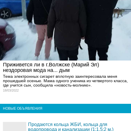
Приживется ли в г.Волжске (Марий Эл)
нездоровая мода на... дым
Тема электронных сигарет вплотную заинтересовала меня
прошедшей осенью. Мама одного ученика из четвертого класса,
где учится сын, сообщила «новость-молнию».
18/03/2022
НОВЫЕ ОБЪЯВЛЕНИЯ
Продаются кольца ЖБИ, кольца для
водопровода и канализации (1;1,5;2 м.)