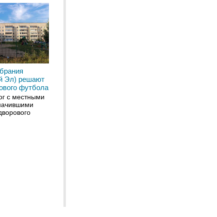
обрания
й Эл) решают
ового футбола
ог с местными
начившими
дворового