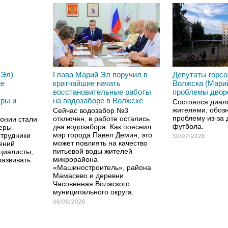
 Эл)
Глава Марий Эл поручил в
Депутаты горс
ие
кратчайшие начать
Волжска (Мари
восстановительные работы
проблемы двор
уры и
на водозаборе в Волжске
Состоялся диал
жителями, обоз
Сейчас водозабор №3
проблему из-за 
отключен, в работе остались
онии стали
футбола.
два водозабора. Как пояснил
еры-
мэр города Павел Демин, это
отрудники
30/07/2026
может повлиять на качество
ений
питьевой воды жителей
ециалисты,
микрорайона
развивать
«Машиностроитель», района
Мамасево и деревни
Часовенная Волжского
муниципального округа.
06/08/2026