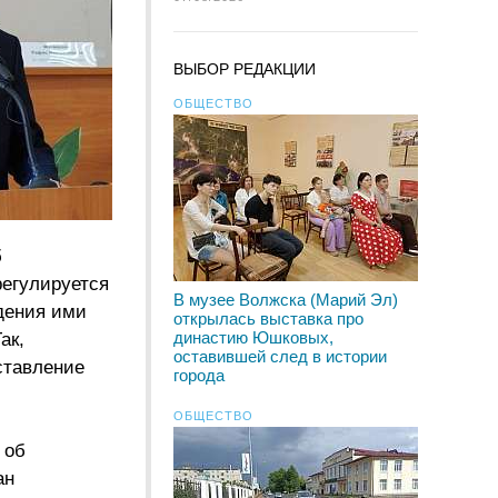
ВЫБОР РЕДАКЦИИ
ОБЩЕСТВО
б
регулируется
В музее Волжска (Марий Эл)
дения ими
открылась выставка про
династию Юшковых,
ак,
оставившей след в истории
ставление
города
ОБЩЕСТВО
 об
ан