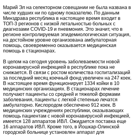
Марий Эл на селекторном совещании не была названа в
числе худших ни по одному показателю. По данным
Минздрава республика в настоящее время входит в
ТОП-3 регионов с низкой летальностью больных с
диагнозами COVID-19 и пневмония. Это значит, что в
регионе контролируемая эпидемиологическая ситуация,
на достойном уровне организована амбулаторная
помощь, своевременно оказывается медицинская
помощь в стационарах.
В целом на сегодня уровень заболеваемости новой
коронавирусной инфекцией в республике пока не
снижается. В связи с ростом количества госпитализаций
за последний месяц коечный фонд увеличен на 247 коек.
В настоящее время функционирует 1334 койки в 10
медицинских организациях. В стационарах лечение
получают пациенты со средней и тяжелой формами
заболевания, пациенты с легкой степенью лечатся
амбулаторно. Кислородом обеспечено 912 коек. В
медицинских учреждениях республики, оказывающих
помощь пациентам с новой коронавирусной инфекцией,
имеется 128 аппаратов ИВЛ. Ожидается поставка еще
16 аппаратов ИВЛ. Кроме того, в Йошкар-Олинской
городской больнице установлен аппарат для