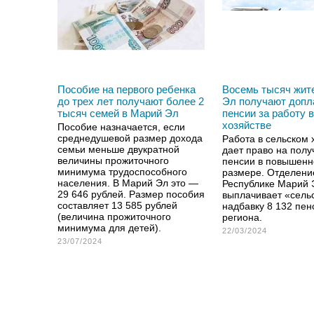
Пособие на первого ребенка
Восемь тысяч жит
до трех лет получают более 2
Эл получают допл
тысяч семей в Марий Эл
пенсии за работу 
хозяйстве
Пособие назначается, если
среднедушевой размер дохода
Работа в сельском 
семьи меньше двукратной
дает право на полу
величины прожиточного
пенсии в повышен
минимума трудоспособного
размере. Отделени
населения. В Марий Эл это —
Республике Марий 
29 646 рублей. Размер пособия
выплачивает «сель
составляет 13 585 рублей
надбавку 8 132 пе
(величина прожиточного
региона.
минимума для детей).
22/03/2024
23/07/2024