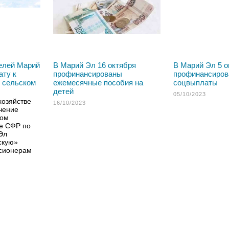
елей Марий
В Марий Эл 16 октября
В Марий Эл 5 о
ату к
профинансированы
профинансиро
в сельском
ежемесячные пособия на
соцвыплаты
детей
05/10/2023
хозяйстве
16/10/2023
чение
ном
е СФР по
Эл
скую»
нсионерам