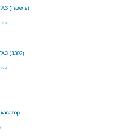
ГАЗ (Газель)
зки
ГАЗ (3302)
зки
скаватор
а