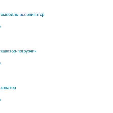
томобиль-ассенизатор
а
каватор-погрузчик
а
скаватор
а