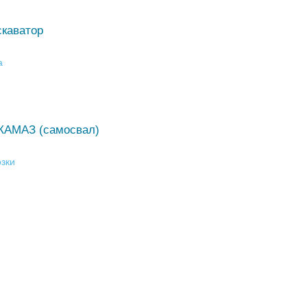
скаватор
а
 КАМАЗ (самосвал)
зки