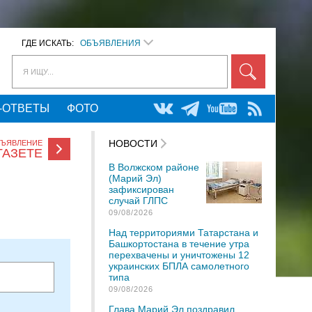
ГДЕ ИСКАТЬ:
ОБЪЯВЛЕНИЯ
Я ИЩУ...
-ОТВЕТЫ
ФОТО
НОВОСТИ
БЪЯВЛЕНИЕ
ГАЗЕТЕ
В Волжском районе
(Марий Эл)
зафиксирован
случай ГЛПС
09/08/2026
Над территориями Татарстана и
Башкортостана в течение утра
перехвачены и уничтожены 12
украинских БПЛА самолетного
типа
09/08/2026
Глава Марий Эл поздравил