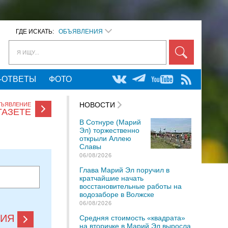
ГДЕ ИСКАТЬ:
ОБЪЯВЛЕНИЯ
Я ИЩУ...
-ОТВЕТЫ
ФОТО
НОВОСТИ
БЪЯВЛЕНИЕ
ГАЗЕТЕ
В Сотнуре (Марий
Эл) торжественно
открыли Аллею
Славы
06/08/2026
Глава Марий Эл поручил в
кратчайшие начать
восстановительные работы на
водозаборе в Волжске
06/08/2026
НИЯ
Средняя стоимость «квадрата»
на вторичке в Марий Эл выросла