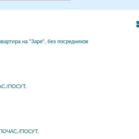
квартира на "Заре", без посредников
С./ПОСУТ.
 ПОЧАС./ПОСУТ.