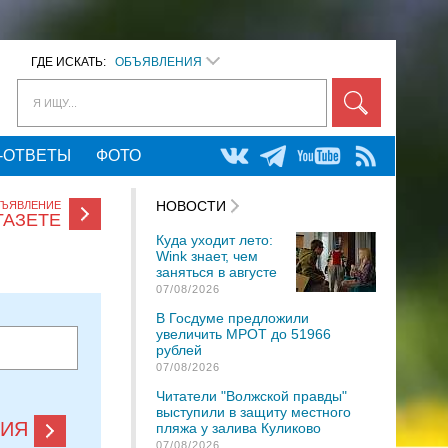
ГДЕ ИСКАТЬ:
ОБЪЯВЛЕНИЯ
Я ИЩУ...
-ОТВЕТЫ
ФОТО
НОВОСТИ
БЪЯВЛЕНИЕ
ГАЗЕТЕ
Куда уходит лето:
Wink знает, чем
заняться в августе
07/08/2026
В Госдуме предложили
увеличить МРОТ до 51966
рублей
07/08/2026
Читатели "Волжской правды"
выступили в защиту местного
НИЯ
пляжа у залива Куликово
07/08/2026