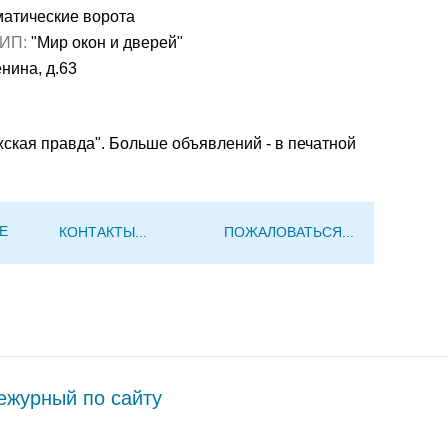
атические ворота
/ИП:
"Мир окон и дверей"
енина, д.63
жская правда". Больше объявлений - в печатной
Е
КОНТАКТЫ...
ПОЖАЛОВАТЬСЯ...
журный по сайту