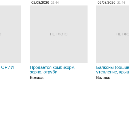
02/08/2026
02/08/2026
21:44
21:44
О
НЕТ ФОТО
НЕТ Ф
ГОРИИ
Продается комбикорм,
Балконы (обшив
зерно, отруби
утепление, кры
Волжск
Волжск