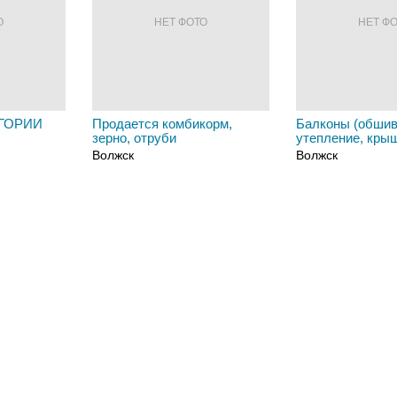
О
НЕТ ФОТО
НЕТ Ф
ГОРИИ
Продается комбикорм,
Балконы (обшив
зерно, отруби
утепление, кры
Волжск
Волжск