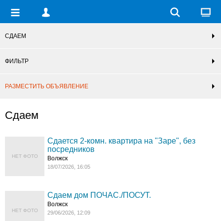
СДАЕМ
ФИЛЬТР
РАЗМЕСТИТЬ ОБЪЯВЛЕНИЕ
Сдаем
Сдается 2-комн. квартира на "Заре", без
посредников
НЕТ ФОТО
Волжск
18/07/2026, 16:05
Сдаем дом ПОЧАС./ПОСУТ.
Волжск
НЕТ ФОТО
29/06/2026, 12:09