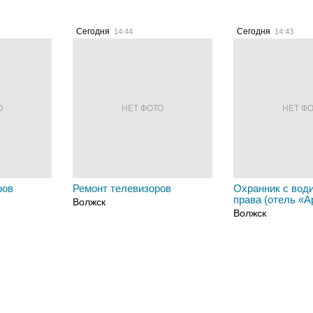
Сегодня
Сегодня
14:44
14:43
О
НЕТ ФОТО
НЕТ Ф
ров
Ремонт телевизоров
Охранник с вод
права (отель «А
Волжск
Волжск