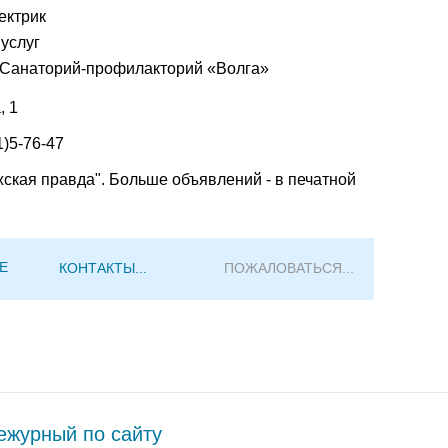
ектрик
услуг
Cанаторий-профилакторий «Волга»
, 1
1)5-76-47
жская правда". Больше объявлений - в печатной
Е
КОНТАКТЫ...
ПОЖАЛОВАТЬСЯ...
журный по сайту