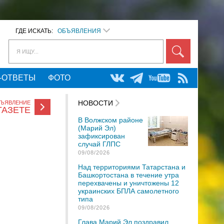
ГДЕ ИСКАТЬ:
ОБЪЯВЛЕНИЯ
Я ИЩУ...
-ОТВЕТЫ
ФОТО
НОВОСТИ
БЪЯВЛЕНИЕ
ГАЗЕТЕ
В Волжском районе
(Марий Эл)
зафиксирован
случай ГЛПС
09/08/2026
Над территориями Татарстана и
Башкортостана в течение утра
перехвачены и уничтожены 12
украинских БПЛА самолетного
типа
09/08/2026
Глава Марий Эл поздравил