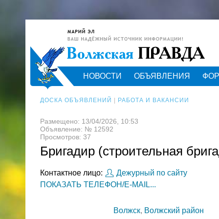
НОВОСТИ
ОБЪЯВЛЕНИЯ
ФО
ДОСКА ОБЪЯВЛЕНИЙ
|
РАБОТА И ВАКАНСИИ
Размещено: 13/04/2026, 10:53
Объявление: № 12592
Просмотров: 37
Бригадир (строительная брига
Контактное лицо:
Дежурный по сайту
ПОКАЗАТЬ ТЕЛЕФОН/E-MAIL...
Волжск
,
Волжский район