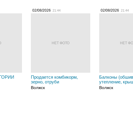
02/08/2026
02/08/2026
21:44
21:44
О
НЕТ ФОТО
НЕТ Ф
ГОРИИ
Продается комбикорм,
Балконы (обшив
зерно, отруби
утепление, кры
Волжск
Волжск