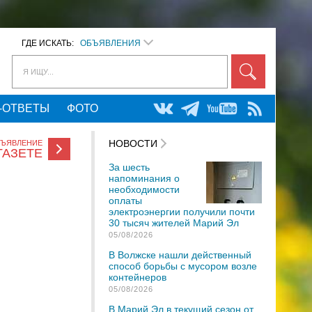
ГДЕ ИСКАТЬ:
ОБЪЯВЛЕНИЯ
Я ИЩУ...
-ОТВЕТЫ
ФОТО
НОВОСТИ
БЪЯВЛЕНИЕ
ГАЗЕТЕ
За шесть
напоминания о
необходимости
оплаты
электроэнергии получили почти
30 тысяч жителей Марий Эл
05/08/2026
В Волжске нашли действенный
способ борьбы с мусором возле
контейнеров
05/08/2026
В Марий Эл в текущий сезон от