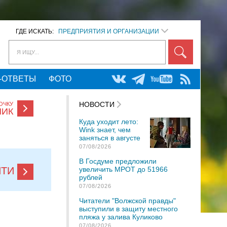
ГДЕ ИСКАТЬ:
ПРЕДПРИЯТИЯ И ОРГАНИЗАЦИИ
Я ИЩУ...
-ОТВЕТЫ
ФОТО
НОВОСТИ
ОЧКУ
НИК
Куда уходит лето:
Wink знает, чем
заняться в августе
07/08/2026
В Госдуме предложили
увеличить МРОТ до 51966
ЙТИ
рублей
07/08/2026
Читатели "Волжской правды"
выступили в защиту местного
пляжа у залива Куликово
07/08/2026