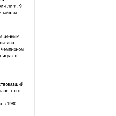
ии лиги, 9
личайших
ым ценным
апитана
я чемпионом
 играх в
аствовавший
таве этого
ю в 1980