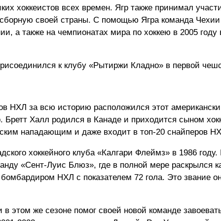
иких хоккеистов всех времен. Ягр также принимал участ
сборную своей страны. С помощью Ягра команда Чехии
и, а также на чемпионатах мира по хоккею в 2005 году 
 присоединился к клубу «Рытиржи Кладно» в первой чешс
ов НХЛ за всю историю расположился этот американски
р. Бретт Халл родился в Канаде и приходится сыном хок
ским нападающим и даже входит в топ-20 снайперов НХ
адского хоккейного клуба «Калгари Флеймз» в 1986 году.
манду «Сент-Луис Блюз», где в полной мере раскрылся к
 бомбардиром НХЛ с показателем 72 гола. Это звание о
и в этом же сезоне помог своей новой команде завоеват