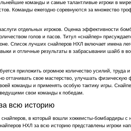
ильнейшие команды и самые талантливые игроки в мире
истов. Команды ежегодно соревнуются за множество тро
аслуги отдельных игроков. Оценка эффективности бом
количеством голов и пасов. Титул «снайпер» присуждаетс
оне. Список лучших снайперов НХЛ включает имена ле
авыки и отличные результаты в забрасывании шайб в во
ебуется приложить огромное количество усилий, труда и
но оттачивать свое мастерство, улучшать физическую 
воей команды и применять особую тактику игры. Снайп
ведущими свои команды к победам.
за всю историю
 снайперов, в который вошли хоккеисты-бомбардиры с
снайперов НХЛ за всю историю представлены игроки нап