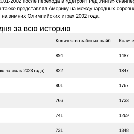
2001-2002 после перехода в «Детройт Ред Уингз» снайпе
 также представлял Америку на международных соревно
о на зимних Олимпийских играх 2002 года.
одня за всю историю
Количество забитых шайб
Количе
894
1487
ию на июль 2023 года)
822
1347
801
1767
766
1733
741
1269
731
1348