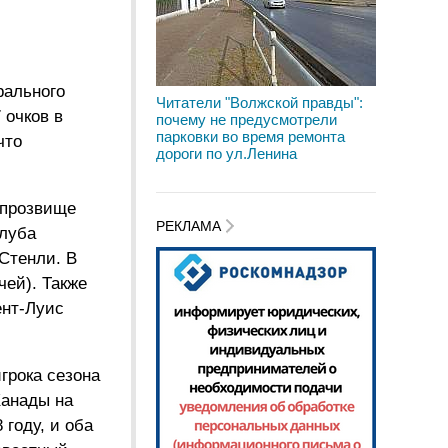
рального
Читатели "Волжской правды":
 очков в
почему не предусмотрели
парковки во время ремонта
что
дороги по ул.Ленина
 прозвище
РЕКЛАМА
клуба
 Стенли. В
чей). Также
ент-Луис
грока сезона
Канады на
 году, и оба