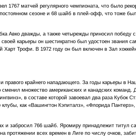
вел 1767 матчей регулярного чемпионата, что было рек
в постоянном сезоне и 68 шайб в плей-офф, что тоже бы
бка Авко дважды, а также четырежды приносил победу 
е своей карьеры он шестикратно был удостоен звания са
й Харт Трофи. В 1972 году он был включен в Зал хоккей
ии правого крайнего нападающего. За годы карьеры в Н
Ягр сменил множество американских и канадских команд.
нгвинз», в составе которой завоевал два раза Кубок Ст
е клубы, как «Вашингтон Кэпиталз», «Флорида Пантерз»
ах и забросил 766 шайб. Яромиру принадлежит титул с
на протяжении всех времен в Лиге по числу очков, заб