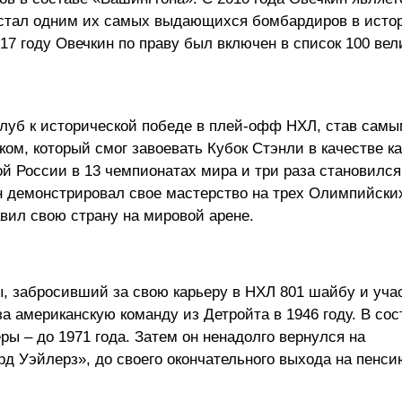
стал одним их самых выдающихся бомбардиров в истор
017 году Овечкин по праву был включен в список 100 ве
 клуб к исторической победе в плей-офф НХЛ, став сам
ом, который смог завоевать Кубок Стэнли в качестве к
ой России в 13 чемпионатах мира и три раза становилс
 он демонстрировал свое мастерство на трех Олимпийских
тавил свою страну на мировой арене.
, забросивший за свою карьеру в НХЛ 801 шайбу и уч
 американскую команду из Детройта в 1946 году. В сос
ры – до 1971 года. Затем он ненадолго вернулся на
 Уэйлерз», до своего окончательного выхода на пенси