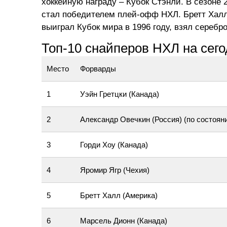
хоккейную награду – Кубок Стэнли. В сезоне 
стал победителем плей-офф НХЛ. Бретт Халл
выиграл Кубок мира в 1996 году, взял серебр
Топ-10 снайперов НХЛ на сег
Место
Форварды
1
Уэйн Гретцки (Канада)
2
Александр Овечкин (Россия) (по состоян
3
Горди Хоу (Канада)
4
Яромир Ягр (Чехия)
5
Бретт Халл (Америка)
6
Марсель Дионн (Канада)