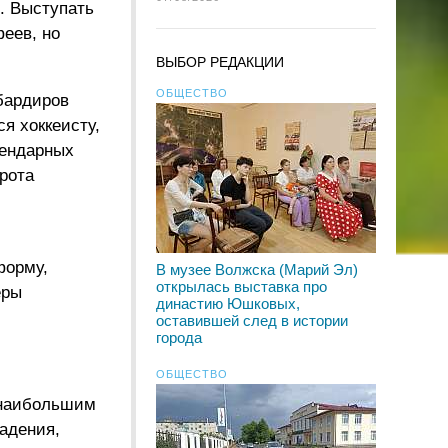
. Выступать
феев, но
ВЫБОР РЕДАКЦИИ
ОБЩЕСТВО
бардиров
я хоккеисту,
гендарных
рота
форму,
В музее Волжска (Марий Эл)
открылась выставка про
еры
династию Юшковых,
оставившей след в истории
города
ОБЩЕСТВО
 наибольшим
адения,