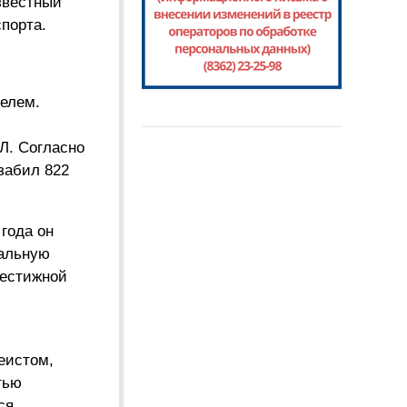
звестный
порта.
телем.
Л. Согласно
забил 822
года он
нальную
рестижной
еистом,
тью
ся