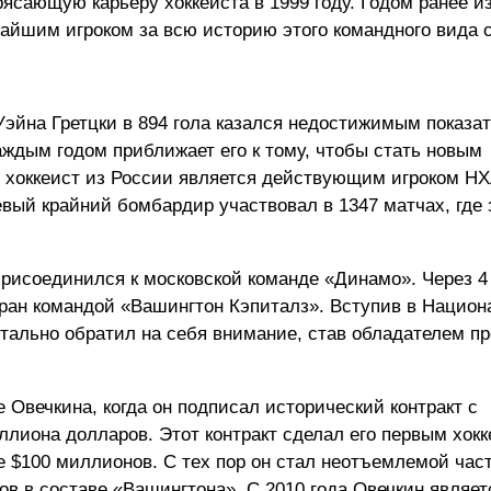
рясающую карьеру хоккеиста в 1999 году. Годом ранее и
айшим игроком за всю историю этого командного вида с
эйна Гретцки в 894 гола казался недостижимым показа
ждым годом приближает его к тому, чтобы стать новым
 хоккеист из России является действующим игроком НХ
евый крайний бомбардир участвовал в 1347 матчах, где 
присоединился к московской команде «Динамо». Через 4 
ран командой «Вашингтон Кэпиталз». Вступив в Нацио
нтально обратил на себя внимание, став обладателем п
е Овечкина, когда он подписал исторический контракт с
ллиона долларов. Этот контракт сделал его первым хокк
 $100 миллионов. С тех пор он стал неотъемлемой час
ов в составе «Вашингтона». С 2010 года Овечкин являет