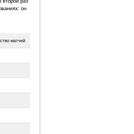
р второй раз
ваниях: он
ство матчей