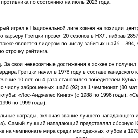
 противника по состоянию на июль 2023 года.
орый играл в Национальной лиге хоккея на позиции цент
карьеру Гретцки провел 20 сезонов в НХЛ, набрав 2857
 также является лидером по числу забитых шайб – 894, 
ю строчку рейтинга.
. За свои невероятные достижения в хоккее он получил
дира Гретцки начал в 1978 году в составе канадского 
ечение 10 лет, он 4 раза становился победителем Кубка
по числу заброшенных шайб (92) за 1 чемпионат (80 мат
клубы: «Лос-Анджелес Кингз» (с 1988 по 1996 годы), «С
1996 по 1999 годы).
льные награды, включая звание лучшего нападающего и
9 раз). Самый лучший нападающий представлял сборную 
кже на чемпионате мира среди молодежных клубов в 1978