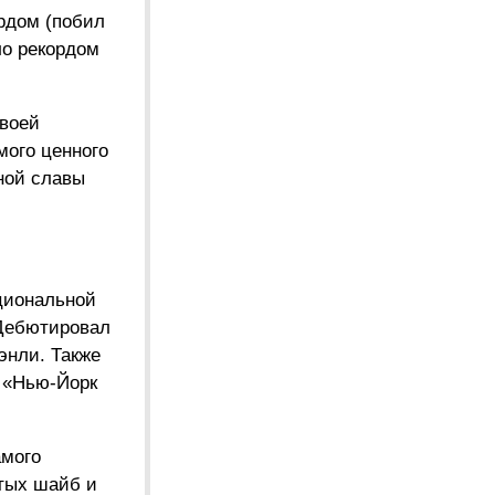
ордом (побил
ло рекордом
своей
мого ценного
ной славы
ациональной
 Дебютировал
энли. Также
, «Нью-Йорк
амого
итых шайб и