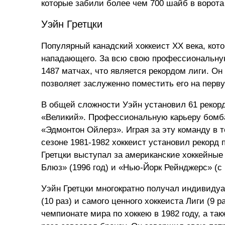
которые забили более чем 700 шайб в ворота
Уэйн Гретцки
Популярный канадский хоккеист XX века, кот
нападающего. За всю свою профессиональную 
1487 матчах, что является рекордом лиги. Он
позволяет заслуженно поместить его на перву
В общей сложности Уэйн установил 61 рекорд
«Великий». Профессиональную карьеру бомбар
«Эдмонтон Ойлерз». Играя за эту команду в т
сезоне 1981-1982 хоккеист установил рекорд 
Гретцки выступал за американские хоккейные 
Блюз» (1996 год) и «Нью-Йорк Рейнджерс» (с 
Уэйн Гретцки многократно получал индивидуа
(10 раз) и самого ценного хоккеиста Лиги (
чемпионате мира по хоккею в 1982 году, а та