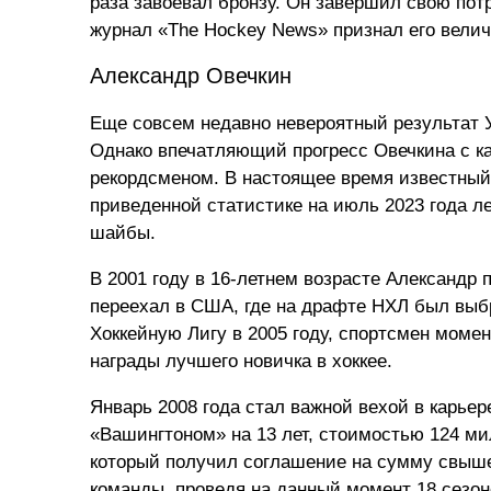
раза завоевал бронзу. Он завершил свою пот
журнал «The Hockey News» признал его велич
Александр Овечкин
Еще совсем недавно невероятный результат У
Однако впечатляющий прогресс Овечкина с ка
рекордсменом. В настоящее время известный
приведенной статистике на июль 2023 года л
шайбы.
В 2001 году в 16-летнем возрасте Александр 
переехал в США, где на драфте НХЛ был выб
Хоккейную Лигу в 2005 году, спортсмен моме
награды лучшего новичка в хоккее.
Январь 2008 года стал важной вехой в карьер
«Вашингтоном» на 13 лет, стоимостью 124 ми
который получил соглашение на сумму свыше
команды, проведя на данный момент 18 сезон