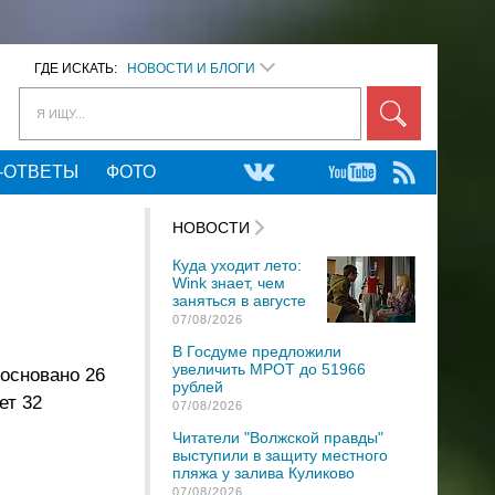
ГДЕ ИСКАТЬ:
НОВОСТИ И БЛОГИ
Я ИЩУ...
-ОТВЕТЫ
ФОТО
НОВОСТИ
Куда уходит лето:
Wink знает, чем
заняться в августе
07/08/2026
В Госдуме предложили
увеличить МРОТ до 51966
основано 26
рублей
ет 32
07/08/2026
Читатели "Волжской правды"
выступили в защиту местного
пляжа у залива Куликово
07/08/2026