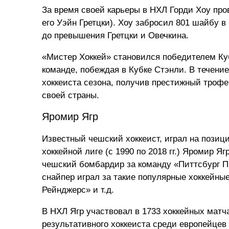
За время своей карьеры в НХЛ Горди Хоу про
его Уэйн Гретцки). Хоу забросил 801 шайбу 
до превышения Гретцки и Овечкина.
«Мистер Хоккей» становился победителем Ку
команде, побеждая в Кубке Стэнли. В течени
хоккеиста сезона, получив престижный трофе
своей страны.
Яромир Ягр
Известный чешский хоккеист, играл на позиц
хоккейной лиге (с 1990 по 2018 гг.) Яромир 
чешский бомбардир за команду «Питтсбург Пи
снайпер играл за такие популярные хоккейны
Рейнджерс» и т.д.
В НХЛ Ягр участвовал в 1733 хоккейных матч
результативного хоккеиста среди европейцев 