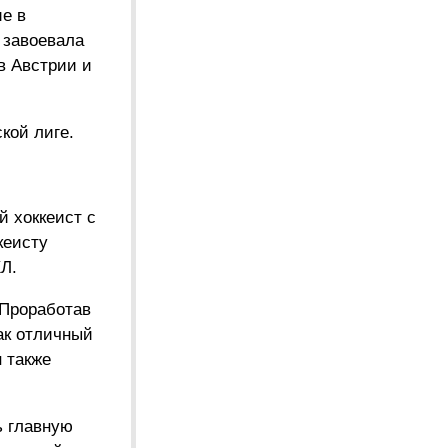
ие в
 завоевала
в Австрии и
кой лиге.
й хоккеист с
кеисту
Л.
 Проработав
ак отличный
н также
ь главную