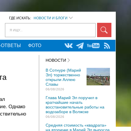
ГДЕ ИСКАТЬ:
НОВОСТИ И БЛОГИ
Я ИЩУ...
-ОТВЕТЫ
ФОТО
НОВОСТИ
В Сотнуре (Марий
Эл) торжественно
та
открыли Аллею
Славы
06/08/2026
Глава Марий Эл поручил в
ал
кратчайшие начать
ие. Однако
восстановительные работы на
водозаборе в Волжске
йствительно
06/08/2026
Средняя стоимость «квадрата»
на вторичке в Марий Эл выросла