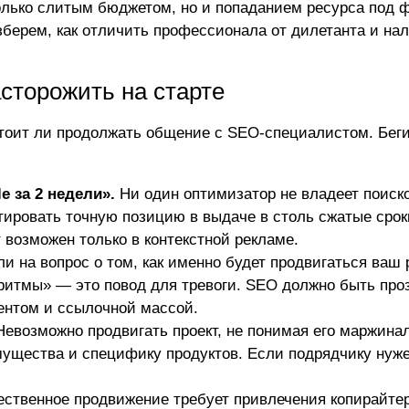
олько слитым бюджетом, но и попаданием ресурса под 
азберем, как отличить профессионала от дилетанта и на
сторожить на старте
стоит ли продолжать общение с SEO-специалистом. Беги
e за 2 недели».
Ни один оптимизатор не владеет поиск
тировать точную позицию в выдаче в столь сжатые сро
 возможен только в контекстной рекламе.
и на вопрос о том, как именно будет продвигаться ваш 
оритмы» — это повод для тревоги. SEO должно быть про
тентом и ссылочной массой.
евозможно продвигать проект, не понимая его маржина
ущества и специфику продуктов. Если подрядчику нуже
ственное продвижение требует привлечения копирайтер