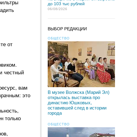
фильтры
до 103 тыс рублей
06/08/2026
ладить
ВЫБОР РЕДАКЦИИ
ОБЩЕСТВО
те от
овиком.
ки честный
ресурс, вам
В музее Волжска (Марий Эл)
зрачным: это
открылась выставка про
династию Юшковых,
оставившей след в истории
льность,
города
н только
ОБЩЕСТВО
ов,