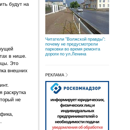
ить будут на
Читатели "Волжской правды":
почему не предусмотрели
екущей
парковки во время ремонта
дороги по ул.Ленина
нтах в нише.
яцы. Это
упка внешних
РЕКЛАМА
инт.
ая
раскрутка
оторый не
афика,
.