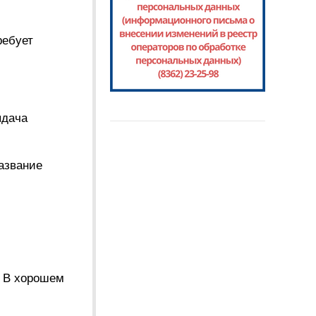
ребует
ыдача
название
. В хорошем