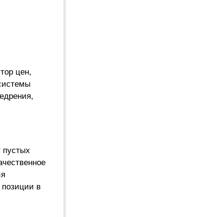
тор цен,
 системы
едрения,
т пустых
качественное
ия
 позиции в