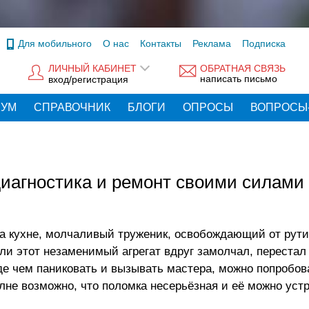
Для мобильного
О нас
Контакты
Реклама
Подписка
ЛИЧНЫЙ КАБИНЕТ
ОБРАТНАЯ СВЯЗЬ
написать письмо
вход/регистрация
РУМ
СПРАВОЧНИК
БЛОГИ
ОПРОСЫ
ВОПРОСЫ
диагностика и ремонт своими силами
а кухне, молчаливый труженик, освобождающий от рут
сли этот незаменимый агрегат вдруг замолчал, переста
де чем паниковать и вызывать мастера, можно попробов
лне возможно, что поломка несерьёзная и её можно уст