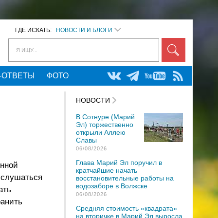
ГДЕ ИСКАТЬ:
НОВОСТИ И БЛОГИ
Я ИЩУ...
-ОТВЕТЫ
ФОТО
НОВОСТИ
В Сотнуре (Марий
Эл) торжественно
открыли Аллею
Славы
06/08/2026
Глава Марий Эл поручил в
инной
кратчайшие начать
л слушаться
восстановительные работы на
водозаборе в Волжске
ать
06/08/2026
ранить
Средняя стоимость «квадрата»
на вторичке в Марий Эл выросла