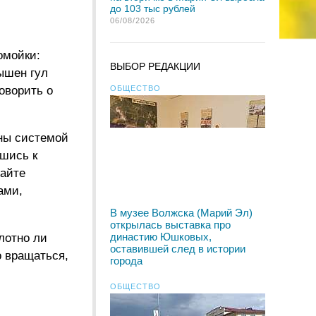
до 103 тыс рублей
06/08/2026
омойки:
ВЫБОР РЕДАКЦИИ
ышен гул
говорить о
ОБЩЕСТВО
ны системой
вшись к
сайте
ами,
В музее Волжска (Марий Эл)
открылась выставка про
династию Юшковых,
плотно ли
оставившей след в истории
о вращаться,
города
ОБЩЕСТВО