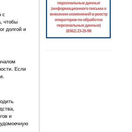
 с
, чтобы
ог долгой и
началом
ности. Если
м.
водить
дства,
гов и
судомоечную