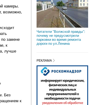
ой камеры.
, возможно,
исходит
Читатели "Волжской правды":
рать
почему не предусмотрели
 по замене
парковки во время ремонта
дороги по ул.Ленина
е, к
а, лучше
РЕКЛАМА
ю
м. Без
бращением к