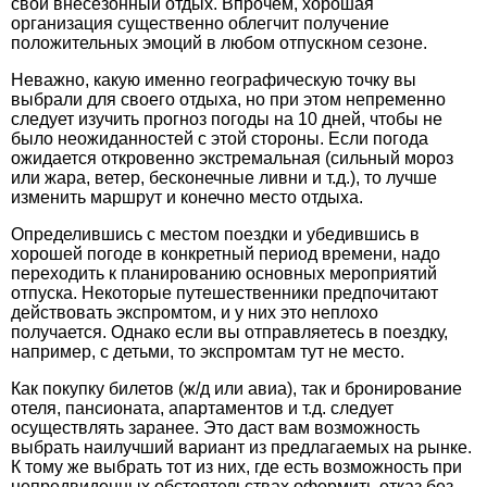
свой внесезонный отдых. Впрочем, хорошая
организация существенно облегчит получение
положительных эмоций в любом отпускном сезоне.
Неважно, какую именно географическую точку вы
выбрали для своего отдыха, но при этом непременно
следует изучить
прогноз погоды на 10 дней
, чтобы не
было неожиданностей с этой стороны. Если погода
ожидается откровенно экстремальная (сильный мороз
или жара, ветер, бесконечные ливни и т.д.), то лучше
изменить маршрут и конечно место отдыха.
Определившись с местом поездки и убедившись в
хорошей погоде в конкретный период времени, надо
переходить к планированию основных мероприятий
отпуска. Некоторые путешественники предпочитают
действовать экспромтом, и у них это неплохо
получается. Однако если вы отправляетесь в поездку,
например, с детьми, то экспромтам тут не место.
Как покупку билетов (ж/д или авиа), так и бронирование
отеля, пансионата, апартаментов и т.д. следует
осуществлять заранее. Это даст вам возможность
выбрать наилучший вариант из предлагаемых на рынке.
К тому же выбрать тот из них, где есть возможность при
непредвиденных обстоятельствах оформить отказ без