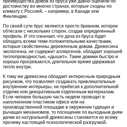
преимущества домов из бруса уже давно оценили по
достоинству во многих странах, которые сходны по
климату с Россией, – например, в Канаде или
Финляндии.
По своей сути брус является просто бревном, которое
обтесали с нескольких сторон, создав определенный
профиль. И это означает, что дача из бруса будет
обладать всеми теми положительными качествами,
которые свойственны деревянным домам. Древесина
экологична, не содержит аллергенов, обладает хорошей
теплопроводностью, «дышит». Такие домики быстро и
хорошо прогреваются, длительное время удерживая
тепло внутри.
К тому же древесина обладает интересным природным
рисунком, что позволяет создавать привлекательные
внутренние интерьеры, не прибегая к дополнительной
отделке или декоративным отделочным материалам.
Если человек большую часть недели проводит в
наполненном пластиком офисе или на
производственной площадке в окружении гудящих и
рычащих механизмов, то посещение по выходным дням
дачки из натуральной древесины становится ко всему
прочему настоящей психологической разгрузкой.