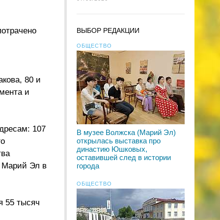
потрачено
ВЫБОР РЕДАКЦИИ
ОБЩЕСТВО
кова, 80 и
мента и
дресам: 107
В музее Волжска (Марий Эл)
го
открылась выставка про
династию Юшковых,
тва
оставившей след в истории
 Марий Эл в
города
ОБЩЕСТВО
я 55 тысяч