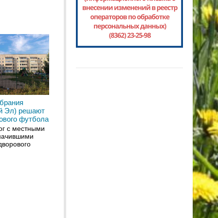
обрания
й Эл) решают
ового футбола
ог с местными
начившими
дворового