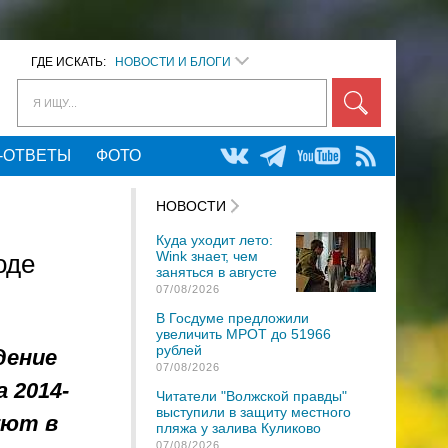
ГДЕ ИСКАТЬ:
НОВОСТИ И БЛОГИ
Я ИЩУ...
-ОТВЕТЫ
ФОТО
НОВОСТИ
Куда уходит лето:
Wink знает, чем
оде
заняться в августе
07/08/2026
В Госдуме предложили
увеличить МРОТ до 51966
рублей
дение
07/08/2026
 2014-
Читатели "Волжской правды"
выступили в защиту местного
уют в
пляжа у залива Куликово
07/08/2026