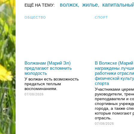
волжск
,
жилье
,
капитальны
ЕЩЁ НА ТЕМУ:
ОБЩЕСТВО
СПОРТ
Волжанам (Марий Эл)
В Волжске (Марий
предлагают вспомнить
награждены лучш
молодость
работники отрасли
физической культ
У волжан есть возможность
спорта
предаться теплым
воспоминаниям.
Участниками церем
руководители, трен
07/08/2026
преподаватели и с
спортивных учрежд
города, а также сп
которые помогают 
отрасль.
07/08/2026