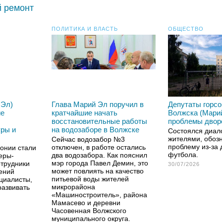
й ремонт
ПОЛИТИКА И ВЛАСТЬ
ОБЩЕСТВО
 Эл)
Глава Марий Эл поручил в
Депутаты горс
ие
кратчайшие начать
Волжска (Мари
восстановительные работы
проблемы двор
уры и
на водозаборе в Волжске
Состоялся диал
жителями, обоз
Сейчас водозабор №3
проблему из-за 
отключен, в работе остались
онии стали
футбола.
два водозабора. Как пояснил
еры-
мэр города Павел Демин, это
отрудники
30/07/2026
может повлиять на качество
ений
питьевой воды жителей
ециалисты,
микрорайона
развивать
«Машиностроитель», района
Мамасево и деревни
Часовенная Волжского
муниципального округа.