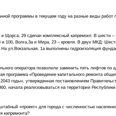
анной программы в текущем году на разные виды работ 
17 и Щорса, 29 сделан комплексный капремонт. В шести –
и 100, Волга,3а и Мира, 23 – кровля. В двух МКД: Шеста
 На ул.Вокзальная, 1а выполнены гидроизоляция фунда
ального оператора позволили заменить пять лифтов по а
сная программа «Проведение капитального ремонта обще
-2043 годы», утвержденная постановлением Правительс
460, начала реализовываться на территории Республики
штабный «проект» для города с численностью населени
ля капремонта?