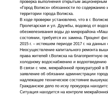
проверка выполнения открытым акционерным 
«Город Волжск» обязанности по содержанию 
территории города Волжска.
В ходе проверки установлено, что в г. Волжск
Пролетарская и ул. Дружбы, водовод от водо
обезжелезивания воды до микрорайона «Маши
состоянии, требуется их замена. Процент физ
2015 г. – истекшем периоде 2017 г. на данных
Неосуществление капитального ремонта выш
права жителей г.Волжска на благоприятную 
холодному водоснабжению и водоотведению 
В связи с чем, межрайонной прокуратурой в 
заявление об обязании администрации городс
надлежащее техническое состояние вышеуказ
Гражданское дело по иску прокурора находит
Ситуация находится на контроле межрайонно