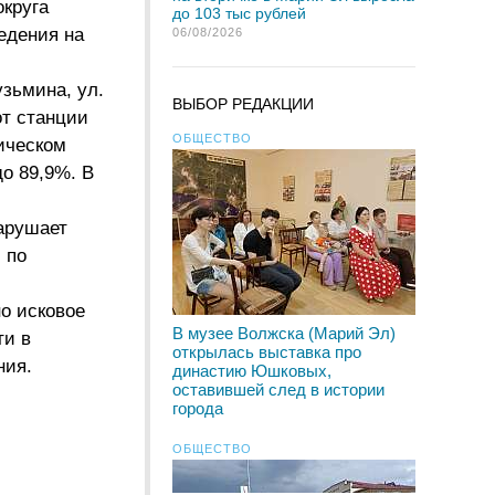
круга
до 103 тыс рублей
едения на
06/08/2026
узьмина, ул.
ВЫБОР РЕДАКЦИИ
от станции
ОБЩЕСТВО
ическом
до 89,9%. В
арушает
 по
о исковое
В музее Волжска (Марий Эл)
ти в
открылась выставка про
ния.
династию Юшковых,
оставившей след в истории
города
ОБЩЕСТВО