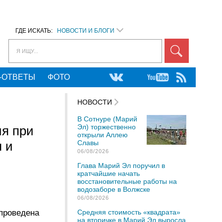
ГДЕ ИСКАТЬ:
НОВОСТИ И БЛОГИ
Я ИЩУ...
-ОТВЕТЫ
ФОТО
НОВОСТИ
В Сотнуре (Марий
Эл) торжественно
я при
открыли Аллею
 и
Славы
06/08/2026
Глава Марий Эл поручил в
кратчайшие начать
восстановительные работы на
водозаборе в Волжске
06/08/2026
 проведена
Средняя стоимость «квадрата»
на вторичке в Марий Эл выросла