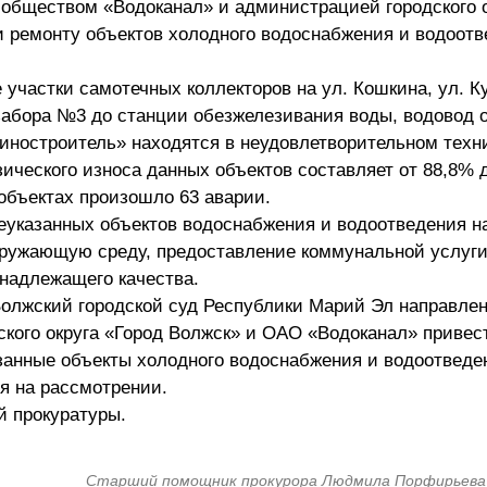
обществом «Водоканал» и администрацией городского о
и ремонту объектов холодного водоснабжения и водоотв
е участки самотечных коллекторов на ул. Кошкина, ул. К
забора №3 до станции обезжелезивания воды, водовод 
ностроитель» находятся в неудовлетворительном техн
ического износа данных объектов составляет от 88,8% 
 объектах произошло 63 аварии.
еуказанных объектов водоснабжения и водоотведения н
окружающую среду, предоставление коммунальной услуги
надлежащего качества.
Волжский городской суд Республики Марий Эл направлен
кого округа «Город Волжск» и ОАО «Водоканал» привес
анные объекты холодного водоснабжения и водоотведе
ся на рассмотрении.
й прокуратуры.
Старший помощник прокурора Людмила Порфирьева