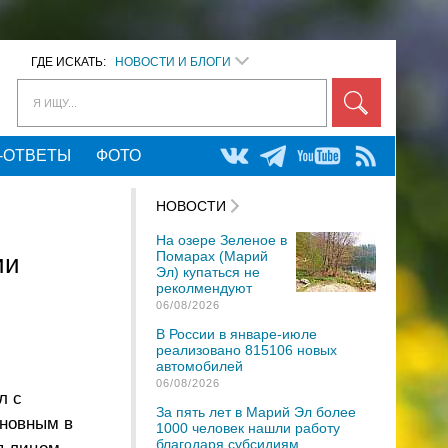
ГДЕ ИСКАТЬ:
НОВОСТИ И БЛОГИ
Я ИЩУ...
-ОТВЕТЫ
ФОТО
НОВОСТИ
На озере Зеленое в
Помарах (Марий
ии
Эл) купаться не
реколмендуют
06/08/2026
В России в январе-июле
реализовано 815106 новых
автомобилей
06/08/2026
л с
За пять лет в Марий Эл более
иновным в
1000 человек нашли работу
благодаря субсидиям