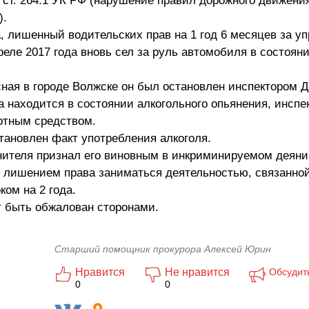
ст. 264.1 УК РФ (нарушение правил дорожного движени
).
да, лишенный водительских прав на 1 год 6 месяцев за у
еле 2017 года вновь сел за руль автомобиля в состоян
сная в городе Волжске он был остановлен инспектором 
а находится в состоянии алкогольного опьянения, инспе
ртным средством.
тановлен факт употребления алкоголя.
инителя признал его виновным в инкриминируемом деяни
с лишением права заниматься деятельностью, связанной
ом на 2 года.
т быть обжалован сторонами.
Старший помощник прокурора Алексей Юрин
Нравится
Не нравится
Обсудит
0
0