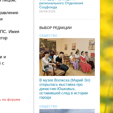
я лицом,
регионального Отделения
Соцфонда
06/08/2026
правление
ии
ВЫБОР РЕДАКЦИИ
ДПС. Имея
ОБЩЕСТВО
ктор
и и
 с
В музее Волжска (Марий Эл)
открылась выставка про
династию Юшковых,
оставившей след в истории
города
ь на форуме
ОБЩЕСТВО