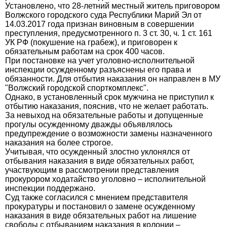
Установлено, что 28-летний местный житель приговором
Волжского городского суда Республики Марий Эл от
14.03.2017 года признан виновным в совершении
преступления, предусмотренного п. 3 ст. 30, ч. 1 ст. 161
УК РФ (покушение на грабеж), и приговорен к
обязательным работам на срок 400 часов.
При постановке на учет уголовно-исполнительной
инспекции осужденному разъяснены его права и
обязанности. Для отбытия наказания он направлен в МУ
"Волжский городской спорткомплекс".
Однако, в установленный срок мужчина не приступил к
отбытию наказания, пояснив, что не желает работать.
За невыход на обязательные работы и допущенные
прогулы осужденному дважды объявлялось
предупреждение о возможности замены назначенного
наказания на более строгое.
Учитывая, что осужденный злостно уклонялся от
отбывания наказания в виде обязательных работ,
участвующим в рассмотрении представления
прокурором ходатайство уголовно – исполнительной
инспекции поддержано.
Суд также согласился с мнением представителя
прокуратуры и постановил о замене осужденному
наказания в виде обязательных работ на лишение
свободы с отбыванием наказания в колонии –