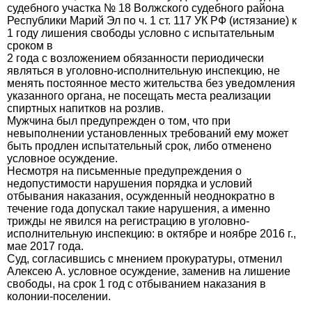
судебного участка № 18 Волжского судебного района
Республики Марий Эл по ч. 1 ст. 117 УК РФ (истязание) к
1 году лишения свободы условно с испытательным
сроком в
2 года с возложением обязанности периодически
являться в уголовно-исполнительную инспекцию, не
менять постоянное место жительства без уведомления
указанного органа, не посещать места реализации
спиртных напитков на розлив.
Мужчина был предупрежден о том, что при
невыполнении установленных требований ему может
быть продлен испытательный срок, либо отменено
условное осуждение.
Несмотря на письменные предупреждения о
недопустимости нарушения порядка и условий
отбывания наказания, осужденный неоднократно в
течение года допускал такие нарушения, а именно
трижды не явился на регистрацию в уголовно-
исполнительную инспекцию: в октябре и ноябре 2016 г.,
мае 2017 года.
Суд, согласившись с мнением прокуратуры, отменил
Алексею А. условное осуждение, заменив на лишение
свободы, на срок 1 год с отбыванием наказания в
колонии-поселении.