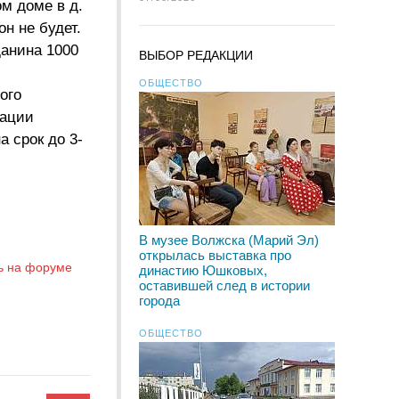
м доме в д.
н не будет.
анина 1000
ВЫБОР РЕДАКЦИИ
ОБЩЕСТВО
ого
рации
 срок до 3-
В музее Волжска (Марий Эл)
открылась выставка про
ь на форуме
династию Юшковых,
оставившей след в истории
города
ОБЩЕСТВО