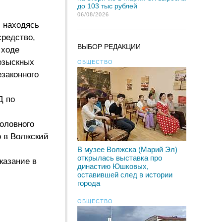
до 103 тыс рублей
06/08/2026
, находясь
средство,
ВЫБОР РЕДАКЦИИ
 ходе
озыскных
ОБЩЕСТВО
езаконного
Д по
оловного
о в Волжский
В музее Волжска (Марий Эл)
открылась выставка про
казание в
династию Юшковых,
оставившей след в истории
города
ОБЩЕСТВО