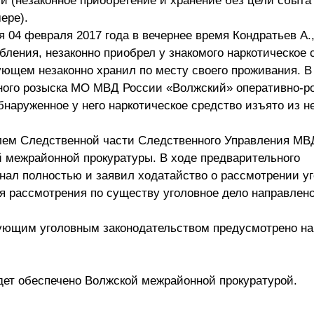
и (незаконное приобретение и хранение без цели сбыта
ере).
 04 февраля 2017 года в вечернее время Кондратьев А.
бления, незаконно приобрел у знакомого наркотическое 
ующем незаконно хранил по месту своего проживания. В
ного розыска МО МВД России «Волжский» оперативно-р
наруженное у него наркотическое средство изъято из н
лем Следственной части Следственного Управления МВ
 межрайонной прокуратуры. В ходе предварительного
нал полностью и заявил ходатайство о рассмотрении уг
ля рассмотрения по существу уголовное дело направлен
ующим уголовным законодательством предусмотрено на
дет обеспечено Волжской межрайонной прокуратурой.