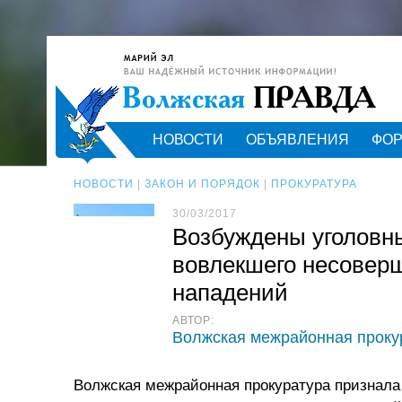
НОВОСТИ
ОБЪЯВЛЕНИЯ
ФО
НОВОСТИ
|
ЗАКОН И ПОРЯДОК
|
ПРОКУРАТУРА
30/03/2017
Возбуждены уголовны
вовлекшего несовер
нападений
АВТОР:
Волжская межрайонная проку
Волжская межрайонная прокуратура признала