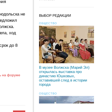
ния
енодольска не
ВЫБОР РЕДАКЦИИ
редложил
ОБЩЕСТВО
олжска.
ела, ход
срок до 8
В музее Волжска (Марий Эл)
открылась выставка про
ь на форуме
династию Юшковых,
оставившей след в истории
города
ОБЩЕСТВО