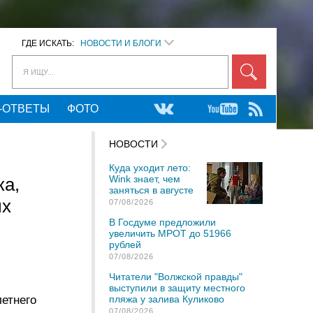
ГДЕ ИСКАТЬ:
НОВОСТИ И БЛОГИ
Я ИЩУ...
-ОТВЕТЫ
ФОТО
НОВОСТИ
Куда уходит лето:
Wink знает, чем
ка,
заняться в августе
ых
07/08/2026
В Госдуме предложили
увеличить МРОТ до 51966
рублей
07/08/2026
Читатели "Волжской правды"
выступили в защиту местного
етнего
пляжа у залива Куликово
07/08/2026