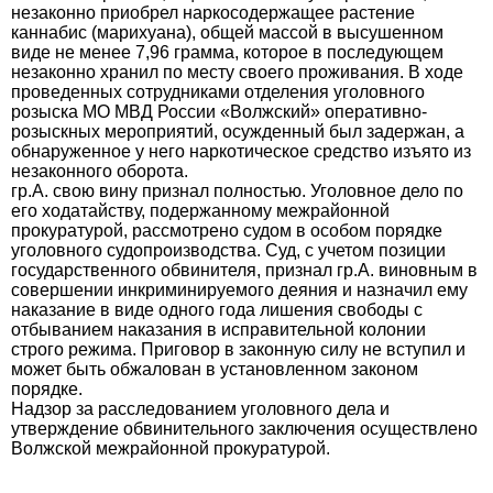
незаконно приобрел наркосодержащее растение
каннабис (марихуана), общей массой в высушенном
виде не менее 7,96 грамма, которое в последующем
незаконно хранил по месту своего проживания. В ходе
проведенных сотрудниками отделения уголовного
розыска МО МВД России «Волжский» оперативно-
розыскных мероприятий, осужденный был задержан, а
обнаруженное у него наркотическое средство изъято из
незаконного оборота.
гр.А. свою вину признал полностью. Уголовное дело по
его ходатайству, подержанному межрайонной
прокуратурой, рассмотрено судом в особом порядке
уголовного судопроизводства. Суд, с учетом позиции
государственного обвинителя, признал гр.А. виновным в
совершении инкриминируемого деяния и назначил ему
наказание в виде одного года лишения свободы с
отбыванием наказания в исправительной колонии
строго режима. Приговор в законную силу не вступил и
может быть обжалован в установленном законом
порядке.
Надзор за расследованием уголовного дела и
утверждение обвинительного заключения осуществлено
Волжской межрайонной прокуратурой.