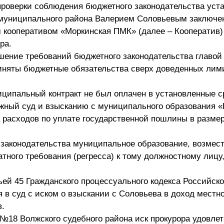
роверки соблюдения бюджетного законодательства уста
 муниципального района Валерием Соловьевым заключе
 кооперативом «Моркинская ПМК» (далее – Кооператив)
ра.
шение требований бюджетного законодательства главой
иняты бюджетные обязательства сверх доведенных лим
ципальный контракт не был оплачен в установленные ср
жный суд и взысканию с муниципального образования 
 расходов по уплате государственной пошлины в размер
 законодательства муниципальное образование, возмес
тного требования (регресса) к тому должностному лицу,
ей 45 Гражданского процессуального кодекса Российск
в суд с иском о взыскании с Соловьева в доход местн
в.
№18 Волжского судебного района иск прокурора удовлет