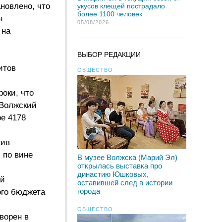
новлено, что
укусов клещей пострадало
более 1100 человек
н
05/08/2026
 на
ВЫБОР РЕДАКЦИИ
итов
ОБЩЕСТВО
оки, что
«Волжский
е 4178
тив
 по вине
В музее Волжска (Марий Эл)
открылась выставка про
династию Юшковых,
ой
оставившей след в истории
города
ого бюджета
ОБЩЕСТВО
ворен в