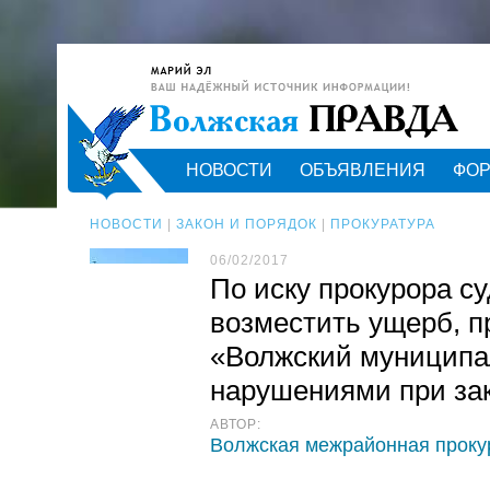
НОВОСТИ
ОБЪЯВЛЕНИЯ
ФО
НОВОСТИ
|
ЗАКОН И ПОРЯДОК
|
ПРОКУРАТУРА
06/02/2017
По иску прокурора с
возместить ущерб, 
«Волжский муниципа
нарушениями при за
АВТОР:
Волжская межрайонная проку