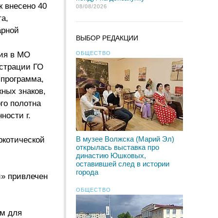
к внесено 40
08/08/2026
та,
арной
ВЫБОР РЕДАКЦИИ
ния в МО
ОБЩЕСТВО
истрации ГО
 программа,
ных знаков,
го полотна
ности г.
В музее Волжска (Марий Эл)
ркотической
открылась выставка про
династию Юшковых,
оставившей след в истории
города
и» привлечен
ОБЩЕСТВО
ем для