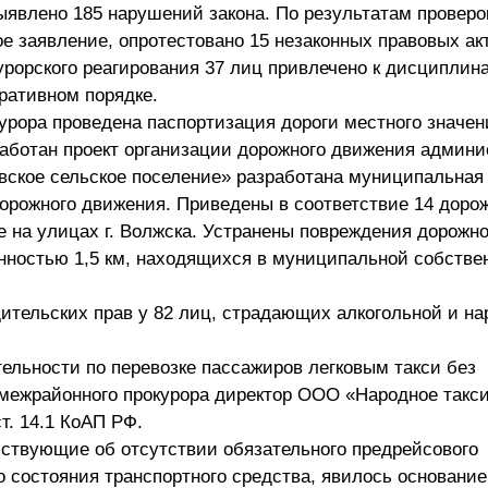
ыявлено 185 нарушений закона. По результатам проверо
е заявление, опротестовано 15 незаконных правовых ак
урорского реагирования 37 лиц привлечено к дисциплин
тративном порядке.
урора проведена паспортизация дороги местного значе
работан проект организации дорожного движения админ
ское сельское поселение» разработана муниципальная
орожного движения. Приведены в соответствие 14 дорож
 на улицах г. Волжска. Устранены повреждения дорожно
ностью 1,5 км, находящихся в муниципальной собствен
ительских прав у 82 лиц, страдающих алкогольной и на
ельности по перевозке пассажиров легковым такси без
межрайонного прокурора директор ООО «Народное такс
т. 14.1 КоАП РФ.
ьствующие об отсутствии обязательного предрейсового
о состояния транспортного средства, явилось основани