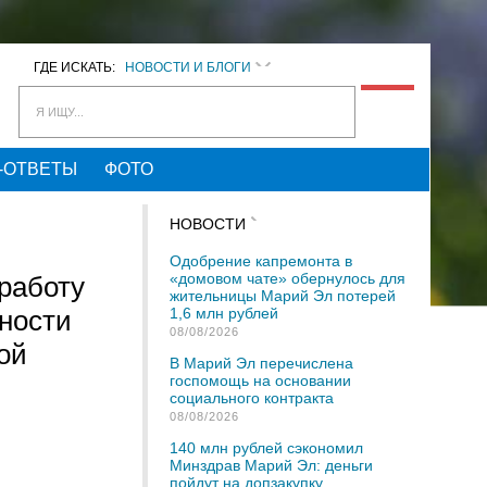
ГДЕ ИСКАТЬ:
НОВОСТИ И БЛОГИ
Я ИЩУ...
-ОТВЕТЫ
ФОТО
НОВОСТИ
Одобрение капремонта в
«домовом чате» обернулось для
работу
жительницы Марий Эл потерей
ности
1,6 млн рублей
08/08/2026
ой
В Марий Эл перечислена
госпомощь на основании
социального контракта
08/08/2026
140 млн рублей сэкономил
Минздрав Марий Эл: деньги
пойдут на допзакупку