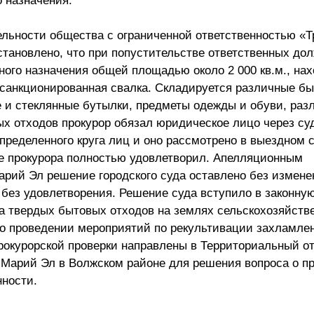
 назначения.
ельности общества с ограниченной ответственностью «Т
тановлено, что при попустительстве ответственных до
ного назначения общей площадью около 2 000 кв.м., на
есанкционированная свалка. Складируется различные б
е и стеклянные бутылки, предметы одежды и обуви, раз
х отходов прокурор обязал юридическое лицо через су
определенного круга лиц и оно рассмотрено в выездном 
ие прокурора полностью удовлетворил. Апелляционным
рий Эл решение городского суда оставлено без измене
ез удовлетворения. Решение суда вступило в законную
а твердых бытовых отходов на землях сельскохозяйств
 о проведении мероприятий по рекультивации захламле
прокурорской проверки направлены в Территориальный о
 Марий Эл в Волжском районе для решения вопроса о п
нности.