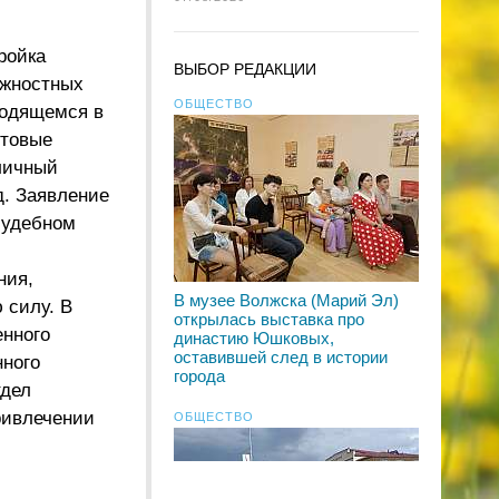
ройка
ВЫБОР РЕДАКЦИИ
лжностных
ОБЩЕСТВО
ходящемся в
ытовые
личный
д. Заявление
судебном
ния,
В музее Волжска (Марий Эл)
 силу. В
открылась выставка про
енного
династию Юшковых,
оставившей след в истории
нного
города
тдел
ривлечении
ОБЩЕСТВО