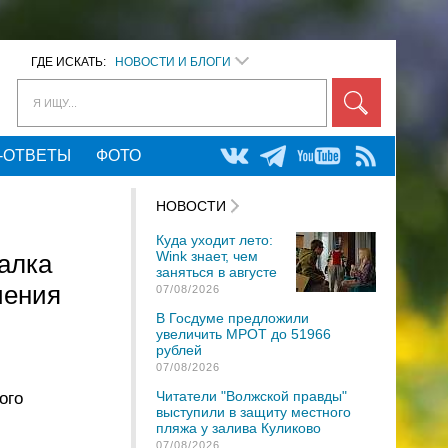
ГДЕ ИСКАТЬ:
НОВОСТИ И БЛОГИ
Я ИЩУ...
-ОТВЕТЫ
ФОТО
НОВОСТИ
Куда уходит лето:
Wink знает, чем
алка
заняться в августе
чения
07/08/2026
В Госдуме предложили
увеличить МРОТ до 51966
рублей
07/08/2026
Читатели "Волжской правды"
ого
выступили в защиту местного
пляжа у залива Куликово
07/08/2026