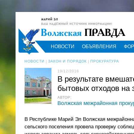
НОВОСТИ
ОБЪЯВЛЕНИЯ
ФО
НОВОСТИ
|
ЗАКОН И ПОРЯДОК
|
ПРОКУРАТУРА
19/12/2016
В результате вмешат
бытовых отходов на 
АВТОР:
Волжская межрайонная проку
В Республике Марий Эл Волжская межрайонн
сельского поселения провела проверку соблю