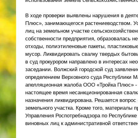
использовании земель сельскохозяйственного
В ходе проверки выявлены нарушения в деят
Плюс», занимающегося растениеводством. Ус
лиц на земельном участке сельскохозяйствен
собственности предприятия, образовалась н
отходы, полиэтиленовые пакеты, пластиковы
мусор. Ликвидировать свалку твердых бытовы
в суд прокурором направлено в интересах не
заседании. Волжский городской суд заявлен
определением Верховного суда Республики Ма
апелляционная жалоба ООО «Тройка Плюс» - б
настоящее время несанкционированная свалк
назначения ликвидирована. Решается вопрос
земельного участка. Кроме того, материалы 
Управления Роспотребнадзора по Республике
виновных лиц к административной ответстве