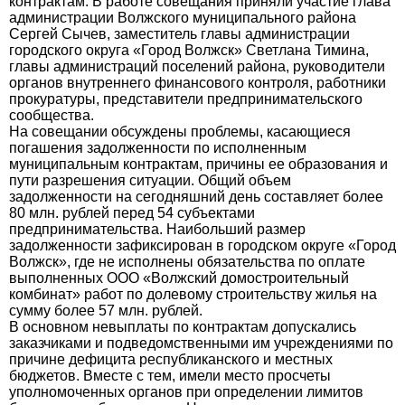
контрактам. В работе совещания приняли участие глава
администрации Волжского муниципального района
Сергей Сычев, заместитель главы администрации
городского округа «Город Волжск» Светлана Тимина,
главы администраций поселений района, руководители
органов внутреннего финансового контроля, работники
прокуратуры, представители предпринимательского
сообщества.
На совещании обсуждены проблемы, касающиеся
погашения задолженности по исполненным
муниципальным контрактам, причины ее образования и
пути разрешения ситуации. Общий объем
задолженности на сегодняшний день составляет более
80 млн. рублей перед 54 субъектами
предпринимательства. Наибольший размер
задолженности зафиксирован в городском округе «Город
Волжск», где не исполнены обязательства по оплате
выполненных ООО «Волжский домостроительный
комбинат» работ по долевому строительству жилья на
сумму более 57 млн. рублей.
В основном невыплаты по контрактам допускались
заказчиками и подведомственными им учреждениями по
причине дефицита республиканского и местных
бюджетов. Вместе с тем, имели место просчеты
уполномоченных органов при определении лимитов