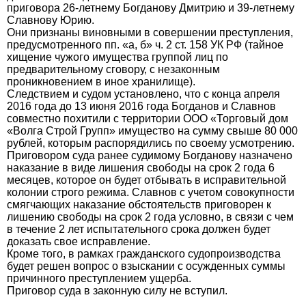
приговора 26-летнему Богданову Дмитрию и 39-летнему
Славнову Юрию.
Они признаны виновными в совершении преступления,
предусмотренного пп. «а, б» ч. 2 ст. 158 УК РФ (тайное
хищение чужого имущества группой лиц по
предварительному сговору, с незаконным
проникновением в иное хранилище).
Следствием и судом установлено, что с конца апреля
2016 года до 13 июня 2016 года Богданов и Славнов
совместно похитили с территории ООО «Торговый дом
«Волга Строй Групп» имущество на сумму свыше 80 000
рублей, которым распорядились по своему усмотрению.
Приговором суда ранее судимому Богданову назначено
наказание в виде лишения свободы на срок 2 года 6
месяцев, которое он будет отбывать в исправительной
колонии строго режима. Славнов с учетом совокупности
смягчающих наказание обстоятельств приговорен к
лишению свободы на срок 2 года условно, в связи с чем
в течение 2 лет испытательного срока должен будет
доказать свое исправление.
Кроме того, в рамках гражданского судопроизводства
будет решен вопрос о взыскании с осужденных суммы
причинного преступлением ущерба.
Приговор суда в законную силу не вступил.