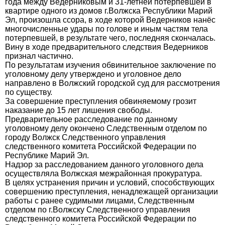
года между Ведерниковым и 31-летней потерпевшей в
квартире одного из домов г.Волжска Республики Марий
Эл, произошла ссора, в ходе которой Ведерников нанёс
многочисленные удары по голове и иным частям тела
потерпевшей, в результате чего, последняя скончалась.
Вину в ходе предварительного следствия Ведерников
признал частично.
По результатам изучения обвинительное заключение по
уголовному делу утверждено и уголовное дело
направлено в Волжский городской суд для рассмотрения
по существу.
За совершение преступления обвиняемому грозит
наказание до 15 лет лишения свободы.
Предварительное расследование по данному
уголовному делу окончено Следственным отделом по
городу Волжск Следственного управления
следственного комитета Российской Федерации по
Республике Марий Эл.
Надзор за расследованием данного уголовного дела
осуществляла Волжская межрайонная прокуратура.
В целях устранения причин и условий, способствующих
совершению преступления, ненадлежащей организации
работы с ранее судимыми лицами, Следственным
отделом по г.Волжску Следственного управления
следственного комитета Российской Федерации по