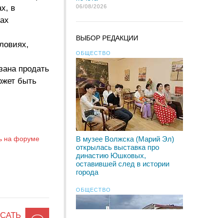
х, в
06/08/2026
рах
ВЫБОР РЕДАКЦИИ
ловиях,
ОБЩЕСТВО
язана продать
ожет быть
ь на форуме
В музее Волжска (Марий Эл)
открылась выставка про
династию Юшковых,
оставившей след в истории
города
ОБЩЕСТВО
САТЬ