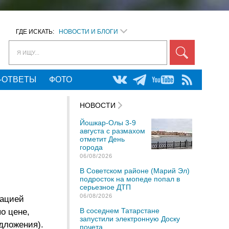
ГДЕ ИСКАТЬ:
НОВОСТИ И БЛОГИ
Я ИЩУ...
-ОТВЕТЫ
ФОТО
НОВОСТИ
Йошкар-Олы 3-9
августа с размахом
отметит День
города
06/08/2026
В Советском районе (Марий Эл)
подросток на мопеде попал в
серьезное ДТП
06/08/2026
зацией
В соседнем Татарстане
о цене,
запустили электронную Доску
дложения).
почета