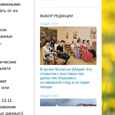
 законными
ать от их
ВЫБОР РЕДАКЦИИ
ОБЩЕСТВО
или
данных
,
рические
ъекта
В музее Волжска (Марий Эл)
открылась выставка про
династию Юшковых,
жет
оставившей след в истории
города
й или
ОБЩЕСТВО
 13.11
законом
ых данных))