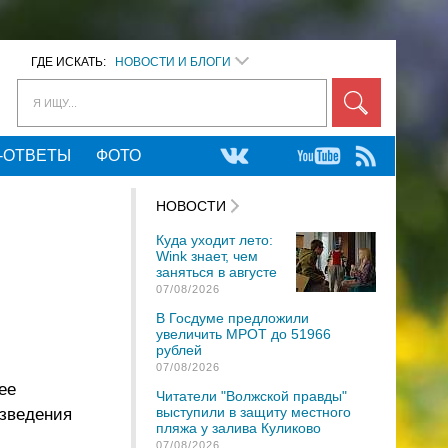
ГДЕ ИСКАТЬ:
НОВОСТИ И БЛОГИ
Я ИЩУ...
-ОТВЕТЫ
ФОТО
НОВОСТИ
Куда уходит лето:
Wink знает, чем
заняться в августе
07/08/2026
В Госдуме предложили
увеличить МРОТ до 51966
рублей
07/08/2026
ее
Читатели "Волжской правды"
выступили в защиту местного
изведения
пляжа у залива Куликово
07/08/2026