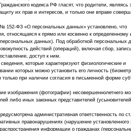
Гражданского кодекса РФ гласят, что родители, являясь
щиту их прав и интересов, и только они вправе соверш
6 № 152-ФЗ «О персональных данных» установлено, что
я, относящаяся к прямо или косвенно к определенному 
персональных данных). Под обработкой персональных 
овокупность действий (операций), включая сбор, запись
оставление, доступ к ним.
о сведения, которые характеризуют физиологические и
овании которых можно установить его личность (биомет
я только при наличии согласия в письменной форме суб
ние изображения (фотографии) несовершеннолетнего мо
елей либо иных законных представителей (усыновителе
едусмотрена административная ответственность по ст.
ративных правонарушениях (нарушение установленного 
 распространения информации о гражданах (персональн