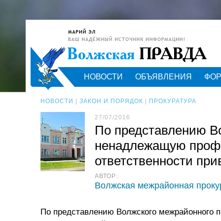
НОВОСТИ
ОБЪЯВЛЕНИЯ
ФО
НОВОСТИ
|
ЗАКОН И ПОРЯДОК
|
ПРОКУРАТУРА
27/07/2016
По представлению Во
ненадлежащую профи
ответственности при
АВТОР:
Волжская межрайонная проку
По представлению Волжского межрайонного п