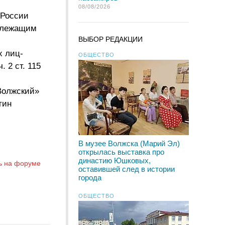
08/08/2026
 России
длежащим
ВЫБОР РЕДАКЦИИ
х лиц-
ОБЩЕСТВО
 2 ст. 115
Волжский»
тин
В музее Волжска (Марий Эл)
открылась выставка про
династию Юшковых,
ь на форуме
оставившей след в истории
города
ОБЩЕСТВО