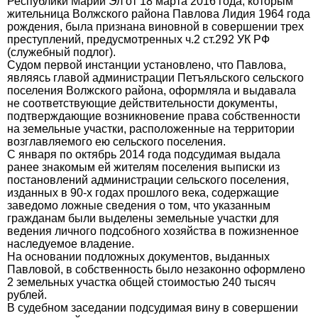
Республики Марий Эл от 18 марта 2016 года, которым
жительница Волжского района Павлова Лидия 1964 года
рождения, была признана виновной в совершении трех
преступлений, предусмотренных ч.2 ст.292 УК РФ
(служебный подлог).
Судом первой инстанции установлено, что Павлова,
являясь главой администрации Петъяльского сельского
поселения Волжского района, оформляла и выдавала
не соответствующие действительности документы,
подтверждающие возникновение права собственности
на земельные участки, расположенные на территории
возглавляемого ею сельского поселения.
С января по октябрь 2014 года подсудимая выдала
ранее знакомым ей жителям поселения выписки из
постановлений администрации сельского поселения,
изданных в 90-х годах прошлого века, содержащие
заведомо ложные сведения о том, что указанным
гражданам были выделены земельные участки для
ведения личного подсобного хозяйства в пожизненное
наследуемое владение.
На основании подложных документов, выданных
Павловой, в собственность было незаконно оформлено
2 земельных участка общей стоимостью 240 тысяч
рублей.
В судебном заседании подсудимая вину в совершении