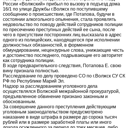
России «Волжский» прибыл по вызову в подъезд дома
16/1 по улице Дружбы г.Волжск по поступившему
сообщению о происшествии, где Потапова, будучи в
состоянии алкогольного опьянения, стала проявлять
недовольство по поводу действий сотрудников полиции
по пресечению преступных действий ее сына, после
чего в присутствии посторонних лиц высказала в адрес
одного из полицейских, находящегося при исполнении
должностных обязанностей, в форменном
обмундировании, нецензурные слова, унижающие честь
и достоинство последнего, подрывающие его авторитет
как сотрудника полиции.
В ходе предварительного следствия, Потапова Е. свою
вину признала полностью.
Расследование по делу проведено СО по г.Волжск СУ СК
РФ по Республике Марий Эл.
Надзор за расследованием уголовного дела
осуществлялся Волжской межрайонной прокуратурой,
предъявленное обвинение признано законным и
обоснованным.
За совершение данного преступления действующим
уголовным законодательством предусмотрено
наказание в виде штрафа в размере до сорока тысяч
рублей или в размере заработной платы или иного
дохода осужденного за период до трех месяцев, либо