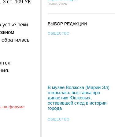
3 ст. 109 УК
06/08/2026
ВЫБОР РЕДАКЦИИ
 устье реки
ложном
ОБЩЕСТВО
и обратилась
ятся
ния.
В музее Волжска (Марий Эл)
открылась выставка про
династию Юшковых,
оставившей след в истории
ь на форуме
города
ОБЩЕСТВО