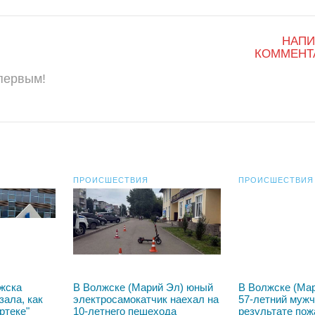
НАПИ
КОММЕНТ
 первым!
ПРОИСШЕСТВИЯ
ПРОИСШЕСТВИЯ
жска
В Волжске (Марий Эл) юный
В Волжске (Мар
зала, как
электросамокатчик наехал на
57-летний мужч
ртеке"
10-летнего пешехода
результате пож