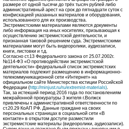
размере от одной тысячи до трёх тысяч рублей либо
административный арест на срок до пятнадцати суток с
конфискацией указанных материалов и оборудования,
использованного для их производства.
Экстремистскими материалами являются документы
либо информация на иных носителях, призывающая к
осуществлению экстремистской деятельности, и
признанная таковой решением суда. Экстремистскими
материалами могут быть видеоролики, аудиозаписи,
книги, листовки и т.д.
Согласно ст.13 Федерального закона от 25.07.2002г.
№114-ФЗ «О противодействии экстремистской
деятельности» федеральный список экстремистских
материалов подлежит размещению в информационно-
телекоммуникационной сети «Интернет» на
официальном сайте Министерства юстиции Российской
Федерации (
http://minjust.ru/ru/extremist-materials)
.
Так, за истекший период 2016 года по постановлениям
межрайонной прокуратуры 3 жителя г.Волжск
привлечены к административной ответственности по
ст.20.29 КоАП РФ. Данные граждане на своих
персональных страницах в социальной сети «В
контакте» в открытом доступе разместили
экстремистские материалы (видеоролики, аудиозаписи).
Судом данные граждане были признаны виновными в