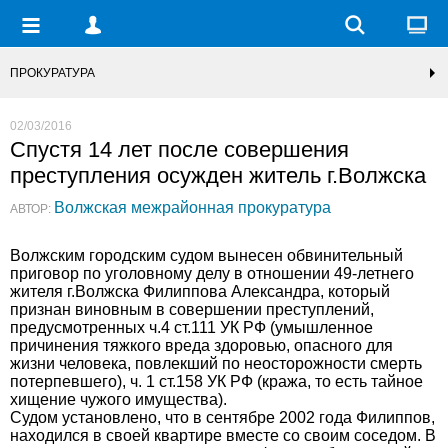
ПРОКУРАТУРА
02/03/2016
Спустя 14 лет после совершения
преступления осужден житель г.Волжска
Волжская межрайонная прокуратура
АВТОР:
Волжским городским судом вынесен обвинительный
приговор по уголовному делу в отношении 49-летнего
жителя г.Волжска Филиппова Александра, который
признан виновным в совершении преступлений,
предусмотренных ч.4 ст.111 УК РФ (умышленное
причинения тяжкого вреда здоровью, опасного для
жизни человека, повлекший по неосторожности смерть
потерпевшего), ч. 1 ст.158 УК РФ (кража, то есть тайное
хищение чужого имущества).
Судом установлено, что в сентябре 2002 года Филиппов,
находился в своей квартире вместе со своим соседом. В