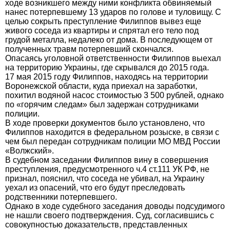
ходе возникшего между ними конфликта обвиняемый
нанес потерпевшему 13 ударов по голове и туловищу. С
целью сокрыть преступление Филиппов вывез еще
живого соседа из квартиры и спрятал его тело под
грудой металла, недалеко от дома. В последующем от
полученных травм потерпевший скончался.
Опасаясь уголовной ответственности Филиппов выехал
на территорию Украины, где скрывался до 2015 года.
17 мая 2015 году Филиппов, находясь на территории
Воронежской области, куда приехал на заработки,
похитил водяной насос стоимостью 3 500 рублей, однако
по «горячим следам» был задержан сотрудниками
полиции.
В ходе проверки документов было установлено, что
Филиппов находится в федеральном розыске, в связи с
чем был передан сотрудникам полиции МО МВД России
«Волжский».
В судебном заседании Филиппов вину в совершения
преступления, предусмотренного ч.4 ст.111 УК РФ, не
признал, пояснил, что соседа не убивал, на Украину
уехал из опасений, что его будут преследовать
родственники потерпевшего.
Однако в ходе судебного заседания доводы подсудимого
не нашли своего подтверждения. Суд, согласившись с
совокупностью доказательств, представленных