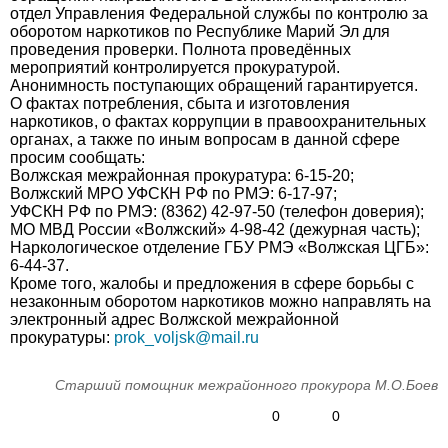
отдел Управления Федеральной службы по контролю за
оборотом наркотиков по Республике Марий Эл для
проведения проверки. Полнота проведённых
мероприятий контролируется прокуратурой.
Анонимность поступающих обращений гарантируется.
О фактах потребления, сбыта и изготовления
наркотиков, о фактах коррупции в правоохранительных
органах, а также по иным вопросам в данной сфере
просим сообщать:
Волжская межрайонная прокуратура: 6-15-20;
Волжский МРО УФСКН РФ по РМЭ: 6-17-97;
УФСКН РФ по РМЭ: (8362) 42-97-50 (телефон доверия);
МО МВД России «Волжский» 4-98-42 (дежурная часть);
Наркологическое отделение ГБУ РМЭ «Волжская ЦГБ»:
6-44-37.
Кроме того, жалобы и предложения в сфере борьбы с
незаконным оборотом наркотиков можно направлять на
электронный адрес Волжской межрайонной
прокуратуры:
prok_voljsk@mail.ru
Старший помощник межрайонного прокурора М.О.Боев
0
0