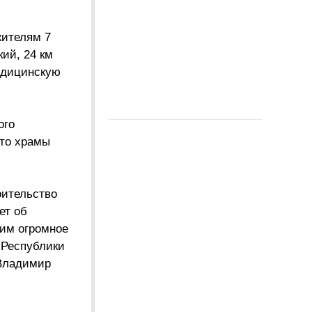
жителям 7
ий, 24 км
медицинскую
ого
это храмы
оительство
ет об
рим огромное
 Республики
 Владимир