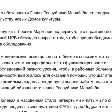
го обязанности Главы Республики Марий Эл, со следующ
ельству новых Домов культуры.
ункты, Леонид Маркелов подчеркнул, что в разговоре 
кой ЦРБ обсужден вопрос о том, чтобы при необходимо
е обследования.
 медицинскую помощь сделать ближе к сельским жител
льзоваться многопрофильно: это функционирование и
обследований разного уровня, чтобы в районных больни
одимости вывозилось для оказания помощи. Это шаг вп
жно пожилым людям, а люди чувствовали заботу власти и
лняющий обязанности главы Республики Марий Эл.
олевая и Часовенная стали четвертыми и пятыми по сч
 году введены в эксплуатацию ФАПы в дер.Чодраял и в 