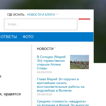
ГДЕ ИСКАТЬ:
НОВОСТИ И БЛОГИ
Я ИЩУ...
-ОТВЕТЫ
ФОТО
НОВОСТИ
В Сотнуре (Марий
Эл) торжественно
открыли Аллею
Славы
06/08/2026
е
Глава Марий Эл поручил в
кратчайшие начать
восстановительные работы на
водозаборе в Волжске
, нравятся
06/08/2026
Средняя стоимость «квадрата»
на вторичке в Марий Эл выросла