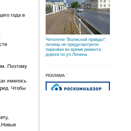
его года в
с
Читатели "Волжской правды":
сти
почему не предусмотрели
парковки во время ремонта
дороги по ул.Ленина
ям. Поэтому
РЕКЛАМА
цах имелось
еред. Чтобы
ету,
с.Новые