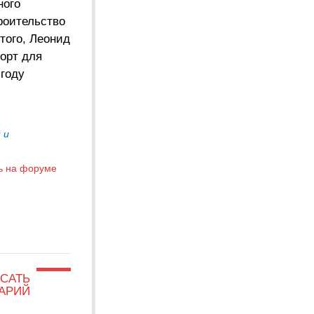
ного
роительство
того, Леонид
порт для
 году
 и
ь на форуме
САТЬ
АРИЙ