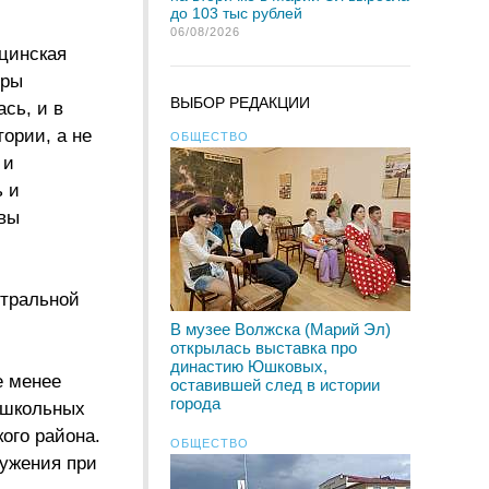
до 103 тыс рублей
06/08/2026
цинская
тры
ВЫБОР РЕДАКЦИИ
сь, и в
ории, а не
ОБЩЕСТВО
 и
ь и
авы
нтральной
В музее Волжска (Марий Эл)
открылась выставка про
династию Юшковых,
е менее
оставившей след в истории
города
х школьных
ого района.
ОБЩЕСТВО
ружения при