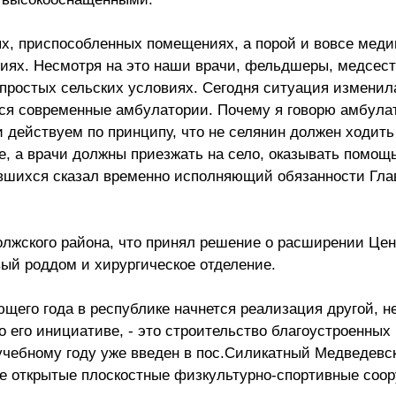
, приспособленных помещениях, а порой и вовсе меди
иях. Несмотря на это наши врачи, фельдшеры, медсес
простых сельских условиях. Сегодня ситуация изменила
тся современные амбулатории. Почему я говорю амбулат
действуем по принципу, что не селянин должен ходить
, а врачи должны приезжать на село, оказывать помощ
равшихся сказал временно исполняющий обязанности Гл
олжского района, что принял решение о расширении Це
ый роддом и хирургическое отделение.
ющего года в республике начнется реализация другой, н
 его инициативе, - это строительство благоустроенны
 учебному году уже введен в пос.Силикатный Медведевск
ие открытые плоскостные физкультурно-спортивные соо