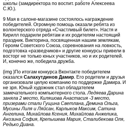
школы (замдиректора по воспит. работе Алексеева
С.Ю.).
9 Мая в салоне-магазине состоялось награждение
победителей. Огромную помощь оказали ребята из
волонтерского отряда «Счастливый билет». Настя и
Кирилл подарили ребятам и их родителям настоящий
праздник. Викторина, посвященная нашим землякам,
Героям Советского Союза, соревнования на ловкость,
подготовка «разведчиков» и другие конкурсы привели в
восторг не только юных участников, но и их родителей.
И, конечно же, победила дружба.
{img }По итогам конкурса Вконтакте победителем
оказался
Салахутдинов Дамир
. Его родители и друзья
организовали целую компанию по поддержке Дамира. И
не зря. Юный художник стал обладателем
замечательного компьютерного стола.
Ледяева Дарина
заняла 2 место, Киляшова Анастасия -3 место,
призерами стали Гущина Светлана, Демина Ольга,
Мусины Лиля и Ляйсан, Карлыков Максим, Сатина
Ангелина, Михайлова Ксения, Михайлова Анжелика,
Акозина София, Крепышева Мария, Сталибекова Оля,
Редько Диана.