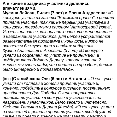
А в конце праздника участники делились
впечатлениями.
Мусина Лейсан, Лилия (7 лет) и Елена Андреевна:
«О
конкурсе узнали из газеты "Волжская правда" и решили
принять участие, так как не первый раз участвуем в
конкурсах проводимыми салоном "Атмосферой уюта".
И очень нравится, как организовано это мероприятие
и награждение участников. Для детей устраивается
развлекательная программа и конкурсы, никто не
остается без сувениров и сладких подарков».
Кузина Анастасия и Ангелина (5 лет) «О конкурсе
узнали из соцсетей, но участие не принимали, а
поддерживали Ледяеву Дарину, которая заняла 2
место, мы очень рады, что попали на праздник, детям
было интересно и познавательно».
{img }
Сталибекова Оля (6 лет) и Наталья:
«О конкурсе
узнали от коллеги и хотели принять участие и,
конечно, победить в конкурсе рисунков, посвященных
празднованию Дня Победы. Очень понравилась
принимать участие в конкурсе и участвовать на
награждении участников. Было весело и интересно.
Ледяева Татьяна и Дарина (4 года): «О конкурсе узнали
из соцсетей и решили принять участие, всей дружной
семьей рисовали рисунок и не зря: заняли 2 место и